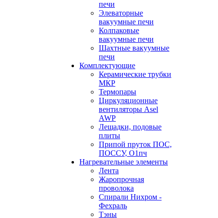
печи
Элеваторные
вакуумные печи
Колпаковые
вакуумные печи
Шахтные вакуумные
печи
Комплектующие
Керамические трубки
МКР
Термопары
Циркуляционные
вентиляторы Asel
AWP
Лещадки, подовые
плиты
Припой пруток ПОС,
ПОССУ, О1пч
Нагревательные элементы
Лента
Жаропрочная
проволока
Спирали Нихром -
Фехраль
Тэны