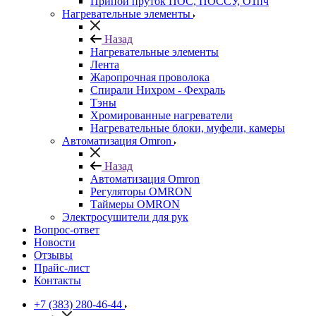
Припой пруток ПОС, ПОССУ, О1пч
Нагревательные элементы
Назад
Нагревательные элементы
Лента
Жаропрочная проволока
Спирали Нихром - Фехраль
Тэны
Хромированные нагреватели
Нагревательные блоки, муфели, камеры
Автоматизация Omron
Назад
Автоматизация Omron
Регуляторы OMRON
Таймеры OMRON
Электросушители для рук
Вопрос-ответ
Новости
Отзывы
Прайс-лист
Контакты
+7 (383) 280-46-44