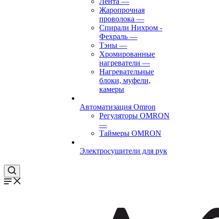
Лента
—
Жаропрочная
проволока
—
Спирали Нихром -
Фехраль
—
Тэны
—
Хромированные
нагреватели
—
Нагревательные
блоки, муфели,
камеры
Автоматизация Omron
Регуляторы OMRON
—
Таймеры OMRON
Электросушители для рук