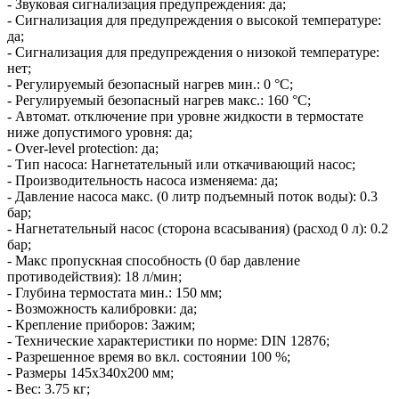
- Звуковая сигнализация предупреждения: да;
- Сигнализация для предупреждения о высокой температуре:
да;
- Сигнализация для предупреждения о низокой температуре:
нет;
- Регулируемый безопасный нагрев мин.: 0 °C;
- Регулируемый безопасный нагрев макс.: 160 °C;
- Автомат. отключение при уровне жидкости в термостате
ниже допустимого уровня: да;
- Over-level protection: да;
- Тип насоса: Нагнетательный или откачивающий насос;
- Производительность насоса изменяема: да;
- Давление насоса макс. (0 литр подъемный поток воды): 0.3
бар;
- Нагнетательный насос (сторона всасывания) (расход 0 л): 0.2
бар;
- Макс пропускная способность (0 бар давление
противодействия): 18 л/мин;
- Глубина термостата мин.: 150 мм;
- Возможность калибровки: да;
- Крепление приборов: Зажим;
- Технические характеристики по норме: DIN 12876;
- Разрешенное время во вкл. состоянии 100 %;
- Размеры 145x340x200 мм;
- Вес: 3.75 кг;