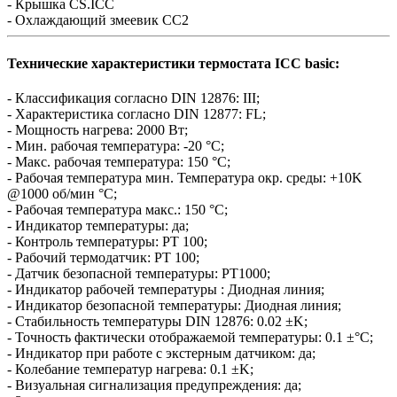
- Крышка CS.ICC
- Охлаждающий змеевик CC2
Технические характеристики термостата ICC basic:
- Классификация согласно DIN 12876: III;
- Характеристика согласно DIN 12877: FL;
- Мощность нагрева: 2000 Вт;
- Мин. рабочая температура: -20 °C;
- Макс. рабочая температура: 150 °C;
- Рабочая температура мин. Температура окр. среды: +10K
@1000 об/мин °C;
- Рабочая температура макс.: 150 °C;
- Индикатор температуры: да;
- Контроль температуры: PT 100;
- Рабочий термодатчик: PT 100;
- Датчик безопасной температуры: PT1000;
- Индикатор рабочей температуры : Диодная линия;
- Индикатор безопасной температуры: Диодная линия;
- Стабильность температуры DIN 12876: 0.02 ±K;
- Точность фактически отображаемой температуры: 0.1 ±°C;
- Индикатор при работе с экстерным датчиком: да;
- Колебание температур нагрева: 0.1 ±K;
- Визуальная сигнализация предупреждения: да;