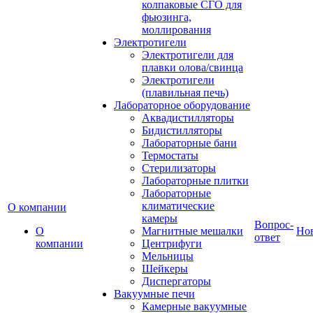
колпаковые СГО для
фьюзинга,
моллирования
Электротигели
Электротигели для
плавки олова/свинца
Электротигели
(плавильная печь)
Лабораторное оборудование
Аквадистилляторы
Бидистилляторы
Лабораторные бани
Термостаты
Стерилизаторы
Лабораторные плитки
Лабораторные
климатические
О компании
камеры
Вопрос-
О
Магнитные мешалки
Но
ответ
компании
Центрифуги
Мельницы
Шейкеры
Диспергаторы
Вакуумные печи
Камерные вакуумные