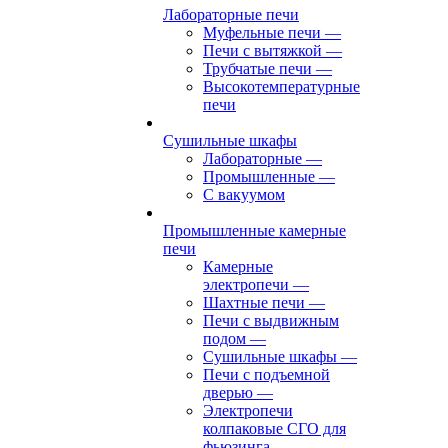
Лабораторные печи
Муфельные печи
—
Печи с вытяжкой
—
Трубчатые печи
—
Высокотемпературные
печи
Сушильные шкафы
Лабораторные
—
Промышленные
—
С вакуумом
Промышленные камерные
печи
Камерные
электропечи
—
Шахтные печи
—
Печи с выдвижным
подом
—
Сушильные шкафы
—
Печи с подъемной
дверью
—
Электропечи
колпаковые СГО для
фьюзинга,