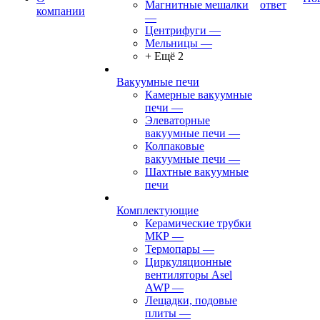
Магнитные мешалки
ответ
компании
—
Центрифуги
—
Мельницы
—
+ Ещё 2
Вакуумные печи
Камерные вакуумные
печи
—
Элеваторные
вакуумные печи
—
Колпаковые
вакуумные печи
—
Шахтные вакуумные
печи
Комплектующие
Керамические трубки
МКР
—
Термопары
—
Циркуляционные
вентиляторы Asel
AWP
—
Лещадки, подовые
плиты
—