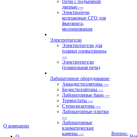
Печи с подъемной
дверью
—
Электропечи
колпаковые СГО для
фьюзинга,
моллирования
Электротигели
Электротигели для
плавки олова/свинца
—
Электротигели
(плавильная печь)
Лабораторное оборудование
Аквадистилляторы
—
Бидистилляторы
—
Лабораторные бани
—
Термостаты
—
Стерилизаторы
—
Лабораторные плитки
—
Лабораторные
О компании
климатические
камеры
—
Вопрос-
О
Но