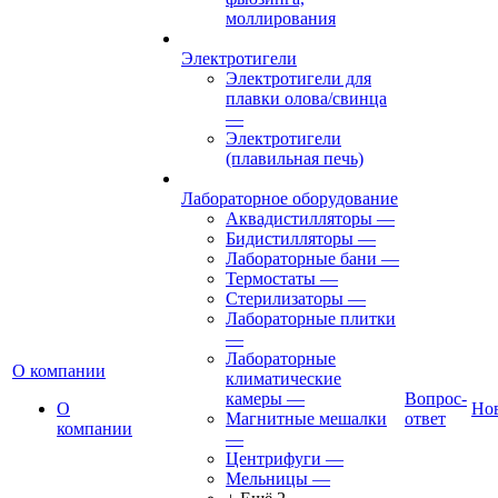
моллирования
Электротигели
Электротигели для
плавки олова/свинца
—
Электротигели
(плавильная печь)
Лабораторное оборудование
Аквадистилляторы
—
Бидистилляторы
—
Лабораторные бани
—
Термостаты
—
Стерилизаторы
—
Лабораторные плитки
—
Лабораторные
О компании
климатические
камеры
—
Вопрос-
О
Но
Магнитные мешалки
ответ
компании
—
Центрифуги
—
Мельницы
—