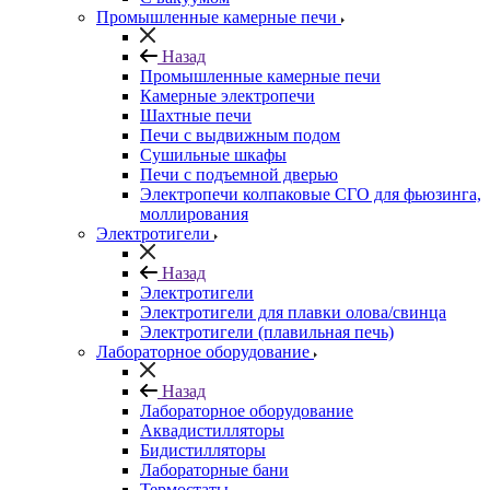
Промышленные камерные печи
Назад
Промышленные камерные печи
Камерные электропечи
Шахтные печи
Печи с выдвижным подом
Сушильные шкафы
Печи с подъемной дверью
Электропечи колпаковые СГО для фьюзинга,
моллирования
Электротигели
Назад
Электротигели
Электротигели для плавки олова/свинца
Электротигели (плавильная печь)
Лабораторное оборудование
Назад
Лабораторное оборудование
Аквадистилляторы
Бидистилляторы
Лабораторные бани
Термостаты