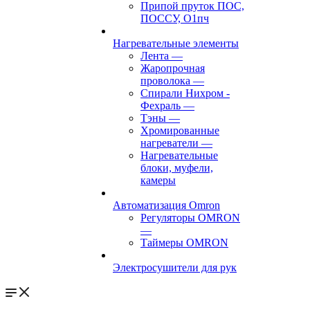
Припой пруток ПОС,
ПОССУ, О1пч
Нагревательные элементы
Лента
—
Жаропрочная
проволока
—
Спирали Нихром -
Фехраль
—
Тэны
—
Хромированные
нагреватели
—
Нагревательные
блоки, муфели,
камеры
Автоматизация Omron
Регуляторы OMRON
—
Таймеры OMRON
Электросушители для рук