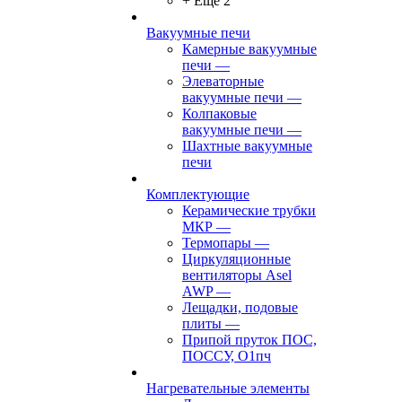
+ Ещё 2
Вакуумные печи
Камерные вакуумные
печи
—
Элеваторные
вакуумные печи
—
Колпаковые
вакуумные печи
—
Шахтные вакуумные
печи
Комплектующие
Керамические трубки
МКР
—
Термопары
—
Циркуляционные
вентиляторы Asel
AWP
—
Лещадки, подовые
плиты
—
Припой пруток ПОС,
ПОССУ, О1пч
Нагревательные элементы