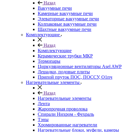
Назад
Вакуумные печи
Камерные вакуумные печи
Элеваторные вакуумные печи
Колпаковые вакуумные печи
Шахтные вакуумные печи
Комплектующие
Назад
Комплектующие
Керамические трубки МКР
Термопары
Циркуляционные вентиляторы Asel AWP
Лещадки, подовые плиты
Припой пруток ПОС, ПОССУ, О1пч
Нагревательные элементы
Назад
Нагревательные элементы
Лента
Жаропрочная проволока
Спирали Нихром - Фехраль
Тэны
Хромированные нагреватели
Нагревательные блоки, муфели, камеры