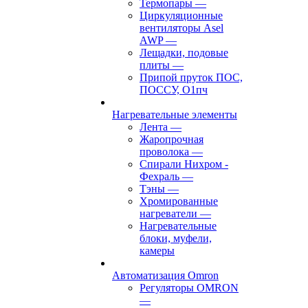
Термопары
—
Циркуляционные
вентиляторы Asel
AWP
—
Лещадки, подовые
плиты
—
Припой пруток ПОС,
ПОССУ, О1пч
Нагревательные элементы
Лента
—
Жаропрочная
проволока
—
Спирали Нихром -
Фехраль
—
Тэны
—
Хромированные
нагреватели
—
Нагревательные
блоки, муфели,
камеры
Автоматизация Omron
Регуляторы OMRON
—