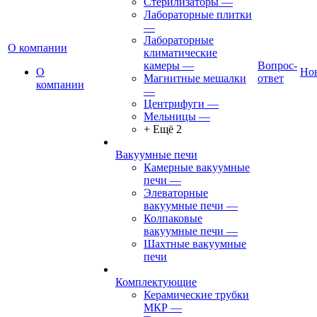
Стерилизаторы
—
Лабораторные плитки
—
Лабораторные
О компании
климатические
камеры
—
Вопрос-
О
Но
Магнитные мешалки
ответ
компании
—
Центрифуги
—
Мельницы
—
+ Ещё 2
Вакуумные печи
Камерные вакуумные
печи
—
Элеваторные
вакуумные печи
—
Колпаковые
вакуумные печи
—
Шахтные вакуумные
печи
Комплектующие
Керамические трубки
МКР
—