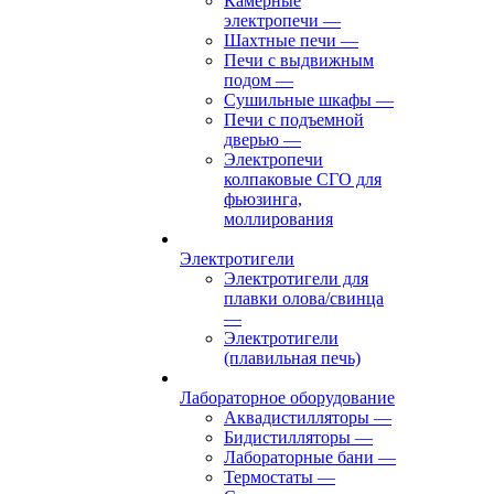
Камерные
электропечи
—
Шахтные печи
—
Печи с выдвижным
подом
—
Сушильные шкафы
—
Печи с подъемной
дверью
—
Электропечи
колпаковые СГО для
фьюзинга,
моллирования
Электротигели
Электротигели для
плавки олова/свинца
—
Электротигели
(плавильная печь)
Лабораторное оборудование
Аквадистилляторы
—
Бидистилляторы
—
Лабораторные бани
—
Термостаты
—