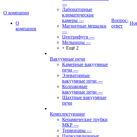
—
Лабораторные
О компании
климатические
камеры
—
Вопрос-
О
Но
Магнитные мешалки
ответ
компании
—
Центрифуги
—
Мельницы
—
+ Ещё 2
Вакуумные печи
Камерные вакуумные
печи
—
Элеваторные
вакуумные печи
—
Колпаковые
вакуумные печи
—
Шахтные вакуумные
печи
Комплектующие
Керамические трубки
МКР
—
Термопары
—
Циркуляционные