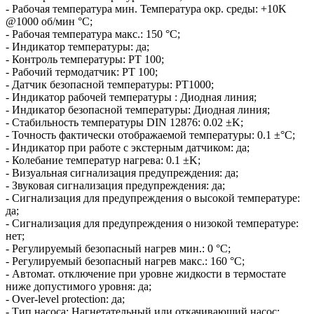
- Рабочая температура мин. Температура окр. среды: +10K
@1000 об/мин °C;
- Рабочая температура макс.: 150 °C;
- Индикатор температуры: да;
- Контроль температуры: PT 100;
- Рабочий термодатчик: PT 100;
- Датчик безопасной температуры: PT1000;
- Индикатор рабочей температуры : Диодная линия;
- Индикатор безопасной температуры: Диодная линия;
- Стабильность температуры DIN 12876: 0.02 ±K;
- Точность фактически отображаемой температуры: 0.1 ±°C;
- Индикатор при работе с экстерным датчиком: да;
- Колебание температур нагрева: 0.1 ±K;
- Визуальная сигнализация предупреждения: да;
- Звуковая сигнализация предупреждения: да;
- Сигнализация для предупреждения о высокой температуре:
да;
- Сигнализация для предупреждения о низокой температуре:
нет;
- Регулируемый безопасный нагрев мин.: 0 °C;
- Регулируемый безопасный нагрев макс.: 160 °C;
- Автомат. отключение при уровне жидкости в термостате
ниже допустимого уровня: да;
- Over-level protection: да;
- Тип насоса: Нагнетательный или откачивающий насос;