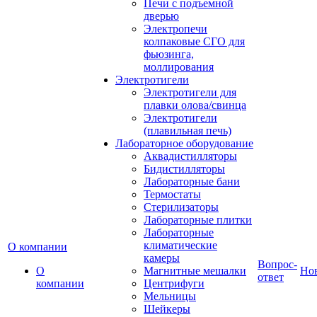
Печи с подъемной
дверью
Электропечи
колпаковые СГО для
фьюзинга,
моллирования
Электротигели
Электротигели для
плавки олова/свинца
Электротигели
(плавильная печь)
Лабораторное оборудование
Аквадистилляторы
Бидистилляторы
Лабораторные бани
Термостаты
Стерилизаторы
Лабораторные плитки
Лабораторные
климатические
О компании
камеры
Вопрос-
О
Магнитные мешалки
Но
ответ
компании
Центрифуги
Мельницы
Шейкеры