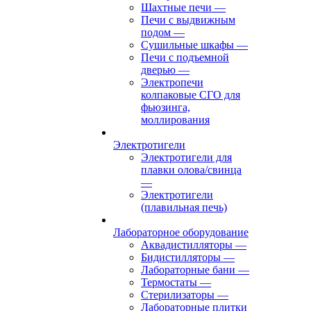
Шахтные печи
—
Печи с выдвижным
подом
—
Сушильные шкафы
—
Печи с подъемной
дверью
—
Электропечи
колпаковые СГО для
фьюзинга,
моллирования
Электротигели
Электротигели для
плавки олова/свинца
—
Электротигели
(плавильная печь)
Лабораторное оборудование
Аквадистилляторы
—
Бидистилляторы
—
Лабораторные бани
—
Термостаты
—
Стерилизаторы
—
Лабораторные плитки