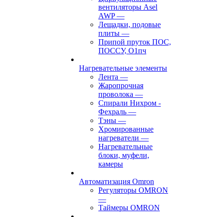
вентиляторы Asel
AWP
—
Лещадки, подовые
плиты
—
Припой пруток ПОС,
ПОССУ, О1пч
Нагревательные элементы
Лента
—
Жаропрочная
проволока
—
Спирали Нихром -
Фехраль
—
Тэны
—
Хромированные
нагреватели
—
Нагревательные
блоки, муфели,
камеры
Автоматизация Omron
Регуляторы OMRON
—
Таймеры OMRON