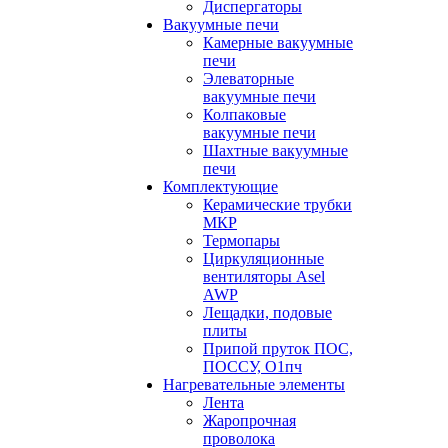
Диспергаторы
Вакуумные печи
Камерные вакуумные
печи
Элеваторные
вакуумные печи
Колпаковые
вакуумные печи
Шахтные вакуумные
печи
Комплектующие
Керамические трубки
МКР
Термопары
Циркуляционные
вентиляторы Asel
AWP
Лещадки, подовые
плиты
Припой пруток ПОС,
ПОССУ, О1пч
Нагревательные элементы
Лента
Жаропрочная
проволока