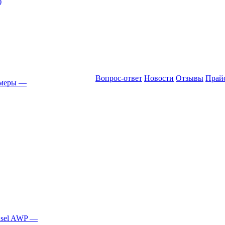
)
Вопрос-ответ
Новости
Отзывы
Прай
амеры
—
Asel AWP
—