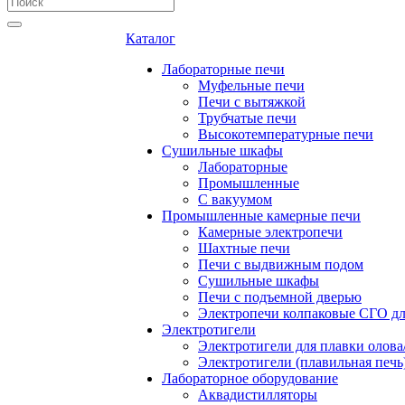
Каталог
Лабораторные печи
Муфельные печи
Печи с вытяжкой
Трубчатые печи
Высокотемпературные печи
Сушильные шкафы
Лабораторные
Промышленные
С вакуумом
Промышленные камерные печи
Камерные электропечи
Шахтные печи
Печи с выдвижным подом
Сушильные шкафы
Печи с подъемной дверью
Электропечи колпаковые СГО дл
Электротигели
Электротигели для плавки олова
Электротигели (плавильная печь
Лабораторное оборудование
Аквадистилляторы