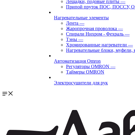
Лещадки, подовые плиты
—
Припой пруток ПОС, ПОССУ, О
Нагревательные элементы
Лента
—
Жаропрочная проволока
—
Спирали Нихром - Фехраль
—
Тэны
—
Хромированные нагреватели
—
Нагревательные блоки, муфели,
Автоматизация Omron
Регуляторы OMRON
—
Таймеры OMRON
Электросушители для рук