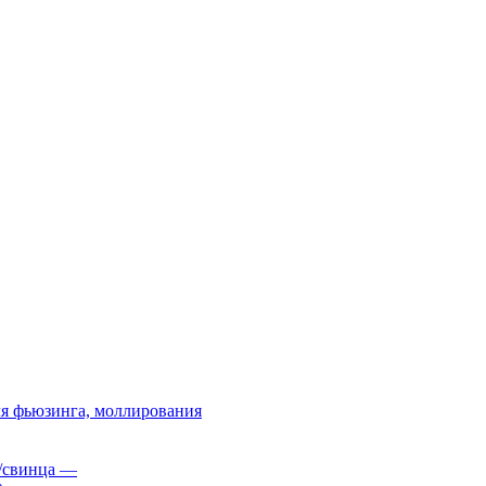
я фьюзинга, моллирования
/свинца
—