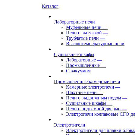
Каталог
Лабораторные печи
Муфельные печи
—
Печи с вытяжкой
—
Трубчатые печи
—
Высокотемпературные печи
Сушильные шкафы
Лабораторные
—
Промышленные
—
С вакуумом
Промышленные камерные печи
Камерные электропечи
—
Шахтные печи
—
Печи с выдвижным подом
—
Сушильные шкафы
—
Печи с подъемной дверью
—
Электропечи колпаковые СГО дл
Электротигели
Электротигели для плавки олова