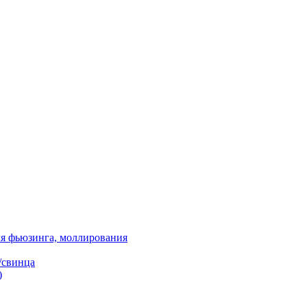
я фьюзинга, моллирования
/свинца
)