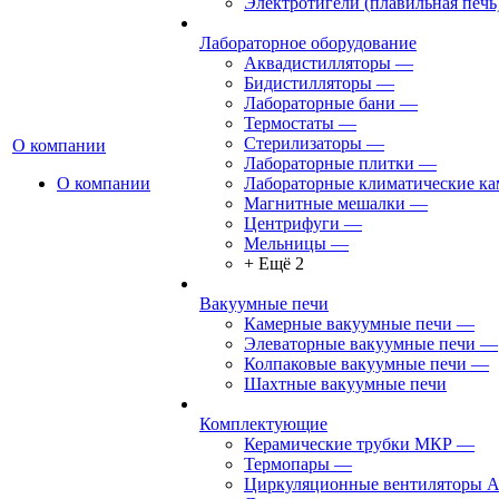
Электротигели (плавильная печь
Лабораторное оборудование
Аквадистилляторы
—
Бидистилляторы
—
Лабораторные бани
—
Термостаты
—
Стерилизаторы
—
О компании
Лабораторные плитки
—
О компании
Лабораторные климатические к
Магнитные мешалки
—
Центрифуги
—
Мельницы
—
+ Ещё 2
Вакуумные печи
Камерные вакуумные печи
—
Элеваторные вакуумные печи
—
Колпаковые вакуумные печи
—
Шахтные вакуумные печи
Комплектующие
Керамические трубки МКР
—
Термопары
—
Циркуляционные вентиляторы 