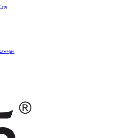
1пч
 камеры