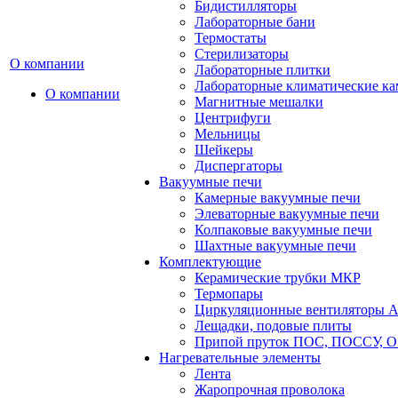
Бидистилляторы
Лабораторные бани
Термостаты
Стерилизаторы
О компании
Лабораторные плитки
Лабораторные климатические к
О компании
Магнитные мешалки
Центрифуги
Мельницы
Шейкеры
Диспергаторы
Вакуумные печи
Камерные вакуумные печи
Элеваторные вакуумные печи
Колпаковые вакуумные печи
Шахтные вакуумные печи
Комплектующие
Керамические трубки МКР
Термопары
Циркуляционные вентиляторы A
Лещадки, подовые плиты
Припой пруток ПОС, ПОССУ, О
Нагревательные элементы
Лента
Жаропрочная проволока