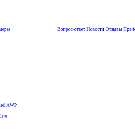
амеры
Вопрос-ответ
Новости
Отзывы
Прай
sel AWP
1пч