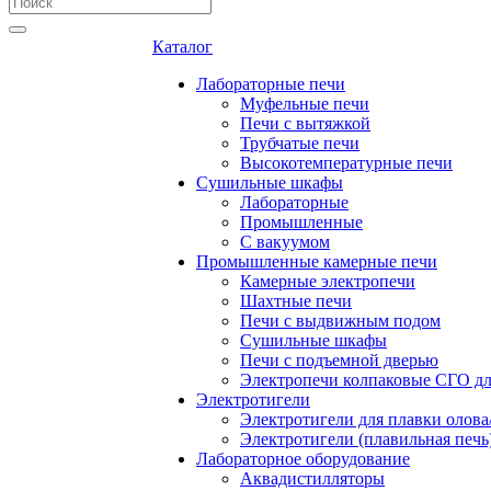
Каталог
Лабораторные печи
Муфельные печи
Печи с вытяжкой
Трубчатые печи
Высокотемпературные печи
Сушильные шкафы
Лабораторные
Промышленные
С вакуумом
Промышленные камерные печи
Камерные электропечи
Шахтные печи
Печи с выдвижным подом
Сушильные шкафы
Печи с подъемной дверью
Электропечи колпаковые СГО дл
Электротигели
Электротигели для плавки олова
Электротигели (плавильная печь
Лабораторное оборудование
Аквадистилляторы