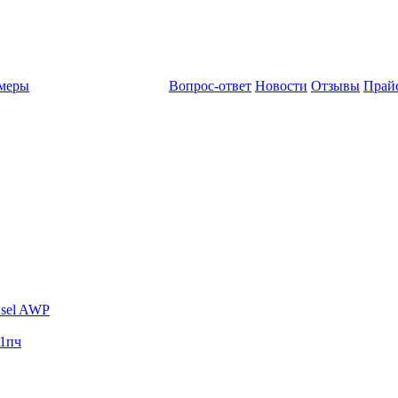
амеры
Вопрос-ответ
Новости
Отзывы
Прай
sel AWP
1пч