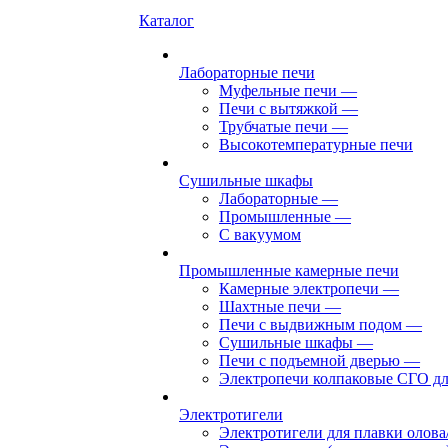
Каталог
Лабораторные печи
Муфельные печи
—
Печи с вытяжкой
—
Трубчатые печи
—
Высокотемпературные печи
Сушильные шкафы
Лабораторные
—
Промышленные
—
С вакуумом
Промышленные камерные печи
Камерные электропечи
—
Шахтные печи
—
Печи с выдвижным подом
—
Сушильные шкафы
—
Печи с подъемной дверью
—
Электропечи колпаковые СГО дл
Электротигели
Электротигели для плавки олова