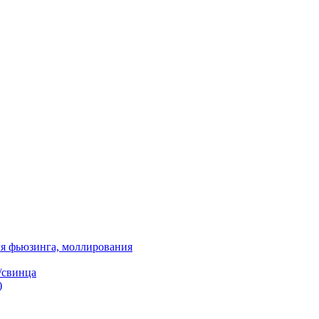
я фьюзинга, моллирования
/свинца
)