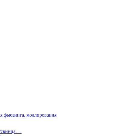
я фьюзинга, моллирования
/свинца
—