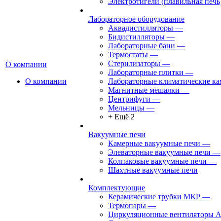
Электротигели (плавильная печь
Лабораторное оборудование
Аквадистилляторы
—
Бидистилляторы
—
Лабораторные бани
—
Термостаты
—
Стерилизаторы
—
О компании
Лабораторные плитки
—
О компании
Лабораторные климатические к
Магнитные мешалки
—
Центрифуги
—
Мельницы
—
+ Ещё 2
Вакуумные печи
Камерные вакуумные печи
—
Элеваторные вакуумные печи
—
Колпаковые вакуумные печи
—
Шахтные вакуумные печи
Комплектующие
Керамические трубки МКР
—
Термопары
—
Циркуляционные вентиляторы 