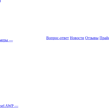
)
Вопрос-ответ
Новости
Отзывы
Прай
амеры
—
Asel AWP
—