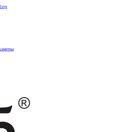
1пч
 камеры