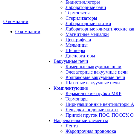
Бидистилляторы
Лабораторные бани
Термостаты
Стерилизаторы
О компании
Лабораторные плитки
Лабораторные климатические к
О компании
Магнитные мешалки
Центрифуги
Мельницы
Шейкеры
Диспергаторы
Вакуумные печи
Камерные вакуумные печи
Элеваторные вакуумные печи
Колпаковые вакуумные печи
Шахтные вакуумные печи
Комплектующие
Керамические трубки МКР
Термопары
Циркуляционные вентиляторы A
Лещадки, подовые плиты
Припой пруток ПОС, ПОССУ, О
Нагревательные элементы
Лента
Жаропрочная проволока