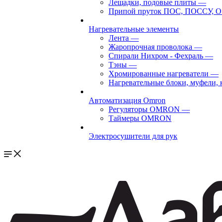
Лещадки, подовые плиты
—
Припой пруток ПОС, ПОССУ, О
Нагревательные элементы
Лента
—
Жаропрочная проволока
—
Спирали Нихром - Фехраль
—
Тэны
—
Хромированные нагреватели
—
Нагревательные блоки, муфели,
Автоматизация Omron
Регуляторы OMRON
—
Таймеры OMRON
Электросушители для рук