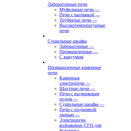
Лабораторные печи
Муфельные печи
—
Печи с вытяжкой
—
Трубчатые печи
—
Высокотемпературные
печи
Сушильные шкафы
Лабораторные
—
Промышленные
—
С вакуумом
Промышленные камерные
печи
Камерные
электропечи
—
Шахтные печи
—
Печи с выдвижным
подом
—
Сушильные шкафы
—
Печи с подъемной
дверью
—
Электропечи
колпаковые СГО для
фьюзинга,