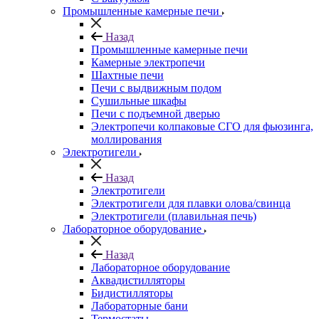
Промышленные камерные печи
Назад
Промышленные камерные печи
Камерные электропечи
Шахтные печи
Печи с выдвижным подом
Сушильные шкафы
Печи с подъемной дверью
Электропечи колпаковые СГО для фьюзинга,
моллирования
Электротигели
Назад
Электротигели
Электротигели для плавки олова/свинца
Электротигели (плавильная печь)
Лабораторное оборудование
Назад
Лабораторное оборудование
Аквадистилляторы
Бидистилляторы
Лабораторные бани
Термостаты