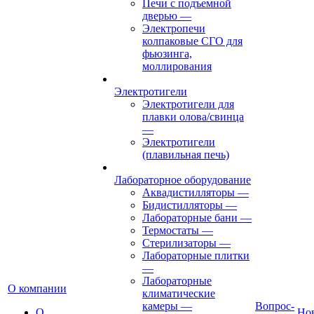
Печи с подъемной
дверью
—
Электропечи
колпаковые СГО для
фьюзинга,
моллирования
Электротигели
Электротигели для
плавки олова/свинца
—
Электротигели
(плавильная печь)
Лабораторное оборудование
Аквадистилляторы
—
Бидистилляторы
—
Лабораторные бани
—
Термостаты
—
Стерилизаторы
—
Лабораторные плитки
—
Лабораторные
О компании
климатические
камеры
—
Вопрос-
О
Но