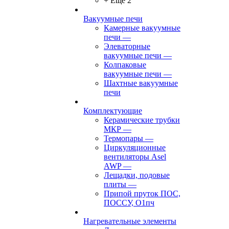
+ Ещё 2
Вакуумные печи
Камерные вакуумные
печи
—
Элеваторные
вакуумные печи
—
Колпаковые
вакуумные печи
—
Шахтные вакуумные
печи
Комплектующие
Керамические трубки
МКР
—
Термопары
—
Циркуляционные
вентиляторы Asel
AWP
—
Лещадки, подовые
плиты
—
Припой пруток ПОС,
ПОССУ, О1пч
Нагревательные элементы