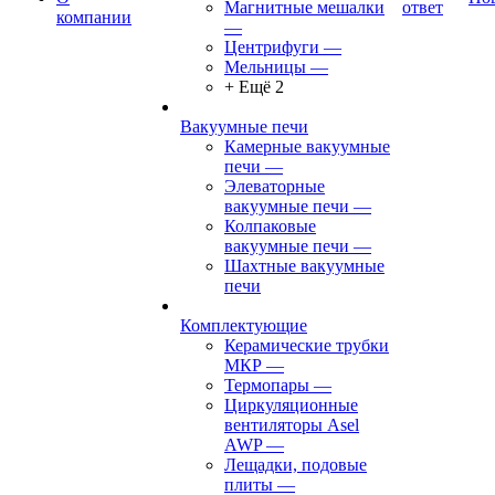
Магнитные мешалки
ответ
компании
—
Центрифуги
—
Мельницы
—
+ Ещё 2
Вакуумные печи
Камерные вакуумные
печи
—
Элеваторные
вакуумные печи
—
Колпаковые
вакуумные печи
—
Шахтные вакуумные
печи
Комплектующие
Керамические трубки
МКР
—
Термопары
—
Циркуляционные
вентиляторы Asel
AWP
—
Лещадки, подовые
плиты
—