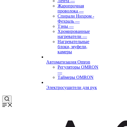
Лента
—
Жаропрочная
проволока
—
Спирали Нихром -
Фехраль
—
Тэны
—
Хромированные
нагреватели
—
Нагревательные
блоки, муфели,
камеры
Автоматизация Omron
Регуляторы OMRON
—
Таймеры OMRON
Электросушители для рук