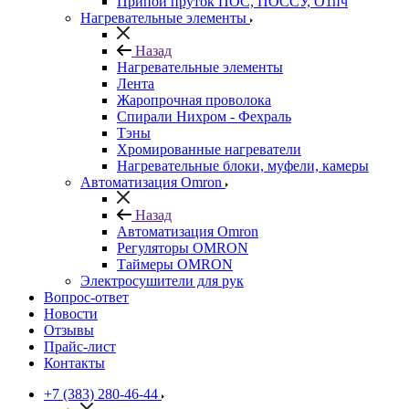
Припой пруток ПОС, ПОССУ, О1пч
Нагревательные элементы
Назад
Нагревательные элементы
Лента
Жаропрочная проволока
Спирали Нихром - Фехраль
Тэны
Хромированные нагреватели
Нагревательные блоки, муфели, камеры
Автоматизация Omron
Назад
Автоматизация Omron
Регуляторы OMRON
Таймеры OMRON
Электросушители для рук
Вопрос-ответ
Новости
Отзывы
Прайс-лист
Контакты
+7 (383) 280-46-44