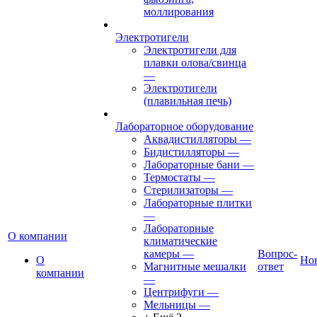
моллирования
Электротигели
Электротигели для
плавки олова/свинца
—
Электротигели
(плавильная печь)
Лабораторное оборудование
Аквадистилляторы
—
Бидистилляторы
—
Лабораторные бани
—
Термостаты
—
Стерилизаторы
—
Лабораторные плитки
—
Лабораторные
О компании
климатические
камеры
—
Вопрос-
О
Но
Магнитные мешалки
ответ
компании
—
Центрифуги
—
Мельницы
—