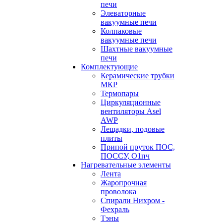
печи
Элеваторные
вакуумные печи
Колпаковые
вакуумные печи
Шахтные вакуумные
печи
Комплектующие
Керамические трубки
МКР
Термопары
Циркуляционные
вентиляторы Asel
AWP
Лещадки, подовые
плиты
Припой пруток ПОС,
ПОССУ, О1пч
Нагревательные элементы
Лента
Жаропрочная
проволока
Спирали Нихром -
Фехраль
Тэны