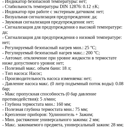
- Индикатор безопасной температуры: нет;
- Стабильность температуры DIN 12876: 0.12 ±K;
- Индикатор при работе с экстерным датчиком: нет;
- Визуальная сигнализация предупреждения: да;
- Звуковая сигнализация предупреждения: нет;
- Сигнализация для предупреждения о высокой температуре:
да;
- Сигнализация для предупреждения о низокой температуре:
нет;
- Регулируемый безопасный нагрев мин.: 25 °C;
- Регулируемый безопасный нагрев макс.: 200 °C;
- Автомат. отключение при уровне жидкости в термостате
ниже допустимого уровня: нет;
- Полезный макс. объем бани: 18 л;
- Тип насоса: Насос;
- Производительность насоса изменяема: нет;
- Давление насоса макс. (0 литр подъемный поток воды): 0.08
бар;
- Макс пропускная способность (0 бар давление
противодействия): 5 л/мин;
- Глубина термостата мин.: 160 мм;
- Полезная глубина термостата мни.: 75 мм;
- Крепление приборов: Удлиннитель + Зажим;
- Мин. растяжение универсального зажима: 2 мм;
- Макс. зажимаемого предмета, универсальный зажим: 28 мм;