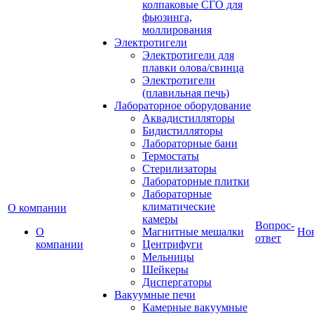
колпаковые СГО для
фьюзинга,
моллирования
Электротигели
Электротигели для
плавки олова/свинца
Электротигели
(плавильная печь)
Лабораторное оборудование
Аквадистилляторы
Бидистилляторы
Лабораторные бани
Термостаты
Стерилизаторы
Лабораторные плитки
Лабораторные
климатические
О компании
камеры
Вопрос-
О
Магнитные мешалки
Но
ответ
компании
Центрифуги
Мельницы
Шейкеры
Диспергаторы
Вакуумные печи
Камерные вакуумные