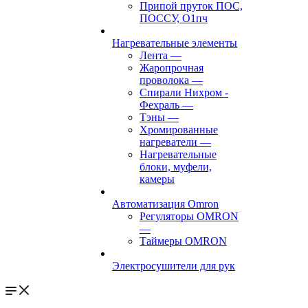
Припой пруток ПОС,
ПОССУ, О1пч
Нагревательные элементы
Лента
—
Жаропрочная
проволока
—
Спирали Нихром -
Фехраль
—
Тэны
—
Хромированные
нагреватели
—
Нагревательные
блоки, муфели,
камеры
Автоматизация Omron
Регуляторы OMRON
—
Таймеры OMRON
Электросушители для рук