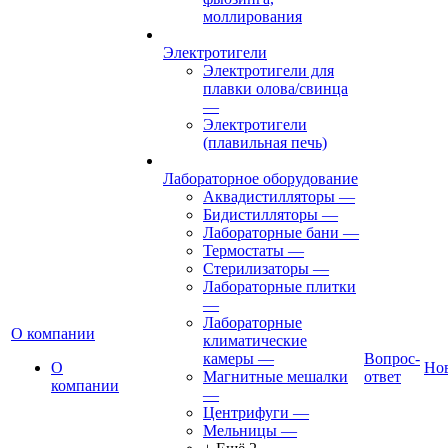
моллирования
Электротигели
Электротигели для
плавки олова/свинца
—
Электротигели
(плавильная печь)
Лабораторное оборудование
Аквадистилляторы
—
Бидистилляторы
—
Лабораторные бани
—
Термостаты
—
Стерилизаторы
—
Лабораторные плитки
—
Лабораторные
О компании
климатические
камеры
—
Вопрос-
О
Но
Магнитные мешалки
ответ
компании
—
Центрифуги
—
Мельницы
—