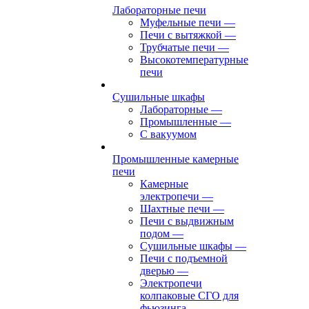
Лабораторные печи
Муфельные печи
—
Печи с вытяжкой
—
Трубчатые печи
—
Высокотемпературные
печи
Сушильные шкафы
Лабораторные
—
Промышленные
—
С вакуумом
Промышленные камерные
печи
Камерные
электропечи
—
Шахтные печи
—
Печи с выдвижным
подом
—
Сушильные шкафы
—
Печи с подъемной
дверью
—
Электропечи
колпаковые СГО для
фьюзинга,