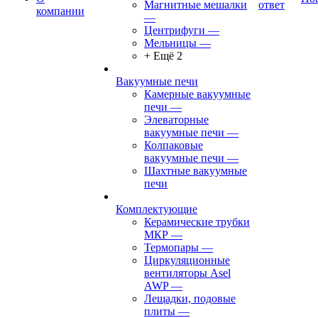
Магнитные мешалки
ответ
компании
—
Центрифуги
—
Мельницы
—
+ Ещё 2
Вакуумные печи
Камерные вакуумные
печи
—
Элеваторные
вакуумные печи
—
Колпаковые
вакуумные печи
—
Шахтные вакуумные
печи
Комплектующие
Керамические трубки
МКР
—
Термопары
—
Циркуляционные
вентиляторы Asel
AWP
—
Лещадки, подовые
плиты
—