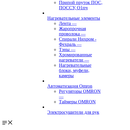
Припой пруток ПОС,
ПОССУ, О1пч
Нагревательные элементы
Лента
—
Жаропрочная
проволока
—
Спирали Нихром -
Фехраль
—
Тэны
—
Хромированные
нагреватели
—
Нагревательные
блоки, муфели,
камеры
Автоматизация Omron
Регуляторы OMRON
—
Таймеры OMRON
Электросушители для рук