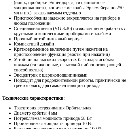
(напр., пробирки Эппендорфа, титрационные
микропланшеты, конические колбы Эрлемейера по 250
мл и пр.), заказываемым отдельно
Приспособления надежно закрепляются на приборе в
любом положении
Специальная лента (VG 3.36) позволяет легко работать с
круглыми и коническими пробирками и колбами
Прочный литой цинковый корпус
Компактный дизайн
Кратковременное включение путем нажатия на
приспособление (функция работы при нажатии)
Устойчив на высоких скоростях благодаря особым
ножкам (силиконовые, с высокой вибропоглощающей
способностью)
Эксцентрик с шарикоподшипниками
Подходит для продолжительной работы, практически не
греется благодаря самовентиляции привода
Технические характеристики:
Траектория встряхивания Орбитальная
Диаметр орбиты 4 мм
Потребляемая мощность привода 58 Вт
Производимая мощность привода 10 Вт
Разрешенное время во вкл. состоянии 100 %