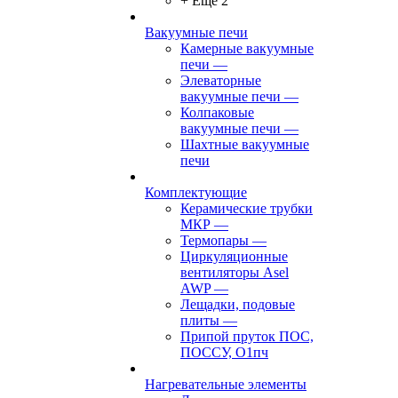
+ Ещё 2
Вакуумные печи
Камерные вакуумные
печи
—
Элеваторные
вакуумные печи
—
Колпаковые
вакуумные печи
—
Шахтные вакуумные
печи
Комплектующие
Керамические трубки
МКР
—
Термопары
—
Циркуляционные
вентиляторы Asel
AWP
—
Лещадки, подовые
плиты
—
Припой пруток ПОС,
ПОССУ, О1пч
Нагревательные элементы