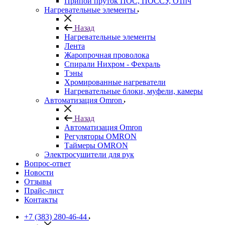
Припой пруток ПОС, ПОССУ, О1пч
Нагревательные элементы
Назад
Нагревательные элементы
Лента
Жаропрочная проволока
Спирали Нихром - Фехраль
Тэны
Хромированные нагреватели
Нагревательные блоки, муфели, камеры
Автоматизация Omron
Назад
Автоматизация Omron
Регуляторы OMRON
Таймеры OMRON
Электросушители для рук
Вопрос-ответ
Новости
Отзывы
Прайс-лист
Контакты
+7 (383) 280-46-44