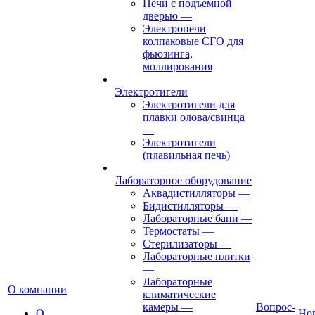
Печи с подъемной
дверью
—
Электропечи
колпаковые СГО для
фьюзинга,
моллирования
Электротигели
Электротигели для
плавки олова/свинца
—
Электротигели
(плавильная печь)
Лабораторное оборудование
Аквадистилляторы
—
Бидистилляторы
—
Лабораторные бани
—
Термостаты
—
Стерилизаторы
—
Лабораторные плитки
—
Лабораторные
О компании
климатические
камеры
—
Вопрос-
О
Но