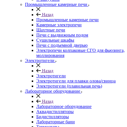
Промышленные камерные печи
Назад
Промышленные камерные печи
Камерные электропечи
Шахтные печи
Печи с выдвижным подом
Сушильные шкафы
Печи с подъемной дверью
Электропечи колпаковые СГО для фьюзинга,
моллирования
Электротигели
Назад
Электротигели
Электротигели для плавки олова/свинца
Электротигели (плавильная печь)
Лабораторное оборудование
Назад
Лабораторное оборудование
Аквадистилляторы
Бидистилляторы
Лабораторные бани
Термостаты