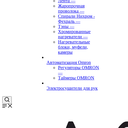
Лента
—
Жаропрочная
проволока
—
Спирали Нихром -
Фехраль
—
Тэны
—
Хромированные
нагреватели
—
Нагревательные
блоки, муфели,
камеры
Автоматизация Omron
Регуляторы OMRON
—
Таймеры OMRON
Электросушители для рук