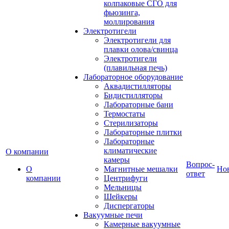
колпаковые СГО для
фьюзинга,
моллирования
Электротигели
Электротигели для
плавки олова/свинца
Электротигели
(плавильная печь)
Лабораторное оборудование
Аквадистилляторы
Бидистилляторы
Лабораторные бани
Термостаты
Стерилизаторы
Лабораторные плитки
Лабораторные
климатические
О компании
камеры
Вопрос-
О
Магнитные мешалки
Но
ответ
компании
Центрифуги
Мельницы
Шейкеры
Диспергаторы
Вакуумные печи
Камерные вакуумные