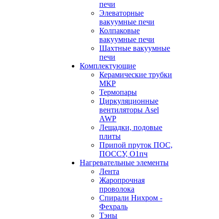
печи
Элеваторные
вакуумные печи
Колпаковые
вакуумные печи
Шахтные вакуумные
печи
Комплектующие
Керамические трубки
МКР
Термопары
Циркуляционные
вентиляторы Asel
AWP
Лещадки, подовые
плиты
Припой пруток ПОС,
ПОССУ, О1пч
Нагревательные элементы
Лента
Жаропрочная
проволока
Спирали Нихром -
Фехраль
Тэны