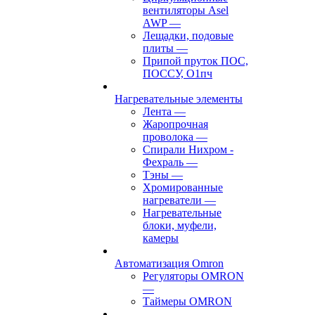
вентиляторы Asel
AWP
—
Лещадки, подовые
плиты
—
Припой пруток ПОС,
ПОССУ, О1пч
Нагревательные элементы
Лента
—
Жаропрочная
проволока
—
Спирали Нихром -
Фехраль
—
Тэны
—
Хромированные
нагреватели
—
Нагревательные
блоки, муфели,
камеры
Автоматизация Omron
Регуляторы OMRON
—
Таймеры OMRON