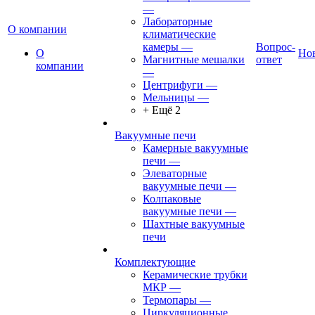
—
Лабораторные
О компании
климатические
камеры
—
Вопрос-
О
Но
Магнитные мешалки
ответ
компании
—
Центрифуги
—
Мельницы
—
+ Ещё 2
Вакуумные печи
Камерные вакуумные
печи
—
Элеваторные
вакуумные печи
—
Колпаковые
вакуумные печи
—
Шахтные вакуумные
печи
Комплектующие
Керамические трубки
МКР
—
Термопары
—
Циркуляционные