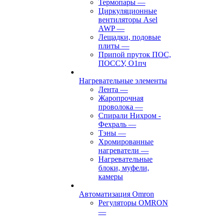
Термопары
—
Циркуляционные
вентиляторы Asel
AWP
—
Лещадки, подовые
плиты
—
Припой пруток ПОС,
ПОССУ, О1пч
Нагревательные элементы
Лента
—
Жаропрочная
проволока
—
Спирали Нихром -
Фехраль
—
Тэны
—
Хромированные
нагреватели
—
Нагревательные
блоки, муфели,
камеры
Автоматизация Omron
Регуляторы OMRON
—