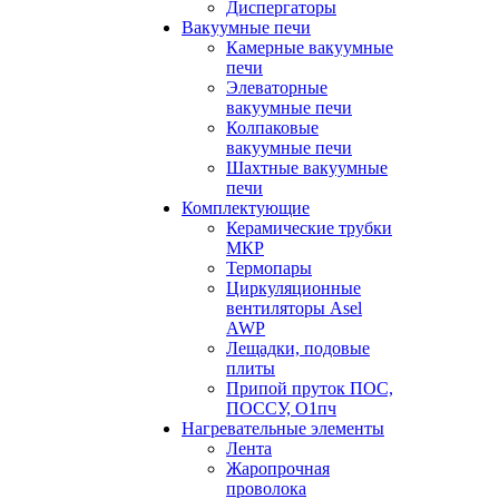
Диспергаторы
Вакуумные печи
Камерные вакуумные
печи
Элеваторные
вакуумные печи
Колпаковые
вакуумные печи
Шахтные вакуумные
печи
Комплектующие
Керамические трубки
МКР
Термопары
Циркуляционные
вентиляторы Asel
AWP
Лещадки, подовые
плиты
Припой пруток ПОС,
ПОССУ, О1пч
Нагревательные элементы
Лента
Жаропрочная
проволока