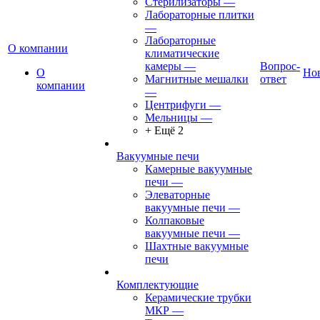
Стерилизаторы
—
Лабораторные плитки
—
Лабораторные
О компании
климатические
камеры
—
Вопрос-
О
Но
Магнитные мешалки
ответ
компании
—
Центрифуги
—
Мельницы
—
+ Ещё 2
Вакуумные печи
Камерные вакуумные
печи
—
Элеваторные
вакуумные печи
—
Колпаковые
вакуумные печи
—
Шахтные вакуумные
печи
Комплектующие
Керамические трубки
МКР
—