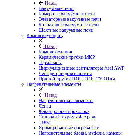
Назад
Вакуумные печи
Камерные вакуумные печи
Элеваторные вакуумные печи
Колпаковые вакуумные печи
Шахтные вакуумные печи
Комплектующие
Назад
Комплектующие
Керамические трубки МКР
Термопары
Циркуляционные вентиляторы Asel AWP
Лещадки, подовые плиты
Припой пруток ПОС, ПОССУ, О1пч
Нагревательные элементы
Назад
Нагревательные элементы
Лента
Жаропрочная проволока
Спирали Нихром - Фехраль
Тэны
Хромированные нагреватели
Нагревательные блоки, муфели, камеры