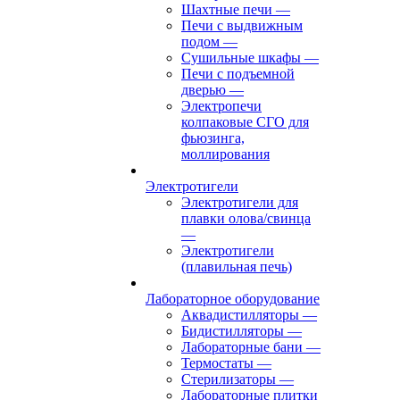
Шахтные печи
—
Печи с выдвижным
подом
—
Сушильные шкафы
—
Печи с подъемной
дверью
—
Электропечи
колпаковые СГО для
фьюзинга,
моллирования
Электротигели
Электротигели для
плавки олова/свинца
—
Электротигели
(плавильная печь)
Лабораторное оборудование
Аквадистилляторы
—
Бидистилляторы
—
Лабораторные бани
—
Термостаты
—
Стерилизаторы
—
Лабораторные плитки