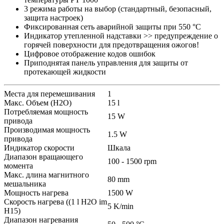
3 режима работы на выбор (стандартный, безопасный,
защита настроек)
Фиксированная сеть аварийной защиты при 550 °C
Индикатор утепленной надставки >> предупреждение о
горячей поверхности для предотвращения ожогов!
Цифровое отображение кодов ошибок
Приподнятая панель управления для защиты от
протекающей жидкости
Места для перемешивания
1
Макс. Объем (H2O)
15 l
Потребляемая мощность
15 W
привода
Производимая мощность
1.5 W
привода
Индикатор скорости
Шкала
Диапазон вращающего
100 - 1500 rpm
момента
Макс. длина магнитного
80 mm
мешальника
Мощность нагрева
1500 W
Скорость нагрева ((1 l H2O im
5 K/min
H15)
Диапазон нагревания