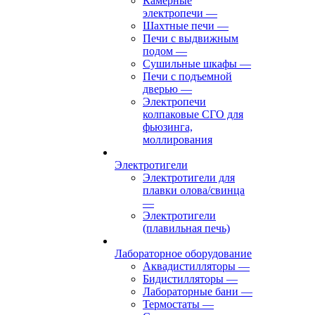
Камерные
электропечи
—
Шахтные печи
—
Печи с выдвижным
подом
—
Сушильные шкафы
—
Печи с подъемной
дверью
—
Электропечи
колпаковые СГО для
фьюзинга,
моллирования
Электротигели
Электротигели для
плавки олова/свинца
—
Электротигели
(плавильная печь)
Лабораторное оборудование
Аквадистилляторы
—
Бидистилляторы
—
Лабораторные бани
—
Термостаты
—