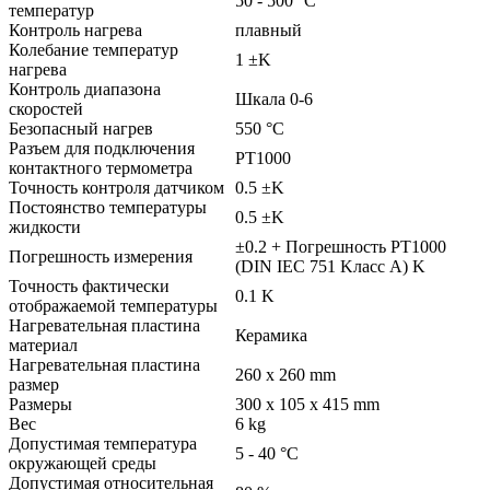
50 - 500 °C
температур
Контроль нагрева
плавный
Колебание температур
1 ±K
нагрева
Контроль диапазона
Шкала 0-6
скоростей
Безопасный нагрев
550 °C
Разъем для подключения
PT1000
контактного термометра
Точность контроля датчиком
0.5 ±K
Постоянство температуры
0.5 ±K
жидкости
±0.2 + Погрешность PT1000
Погрешность измерения
(DIN IEC 751 Kласс A) K
Точность фактически
0.1 K
отображаемой температуры
Нагревательная пластина
Керамика
материал
Нагревательная пластина
260 x 260 mm
размер
Размеры
300 x 105 x 415 mm
Вес
6 kg
Допустимая температура
5 - 40 °C
окружающей среды
Допустимая относительная