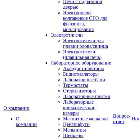
Печи с подъемной
дверью
Электропечи
колпаковые СГО для
фьюзинга,
моллирования
Электротигели
Электротигели для
плавки олова/свинца
Электротигели
(плавильная печь)
Лабораторное оборудование
Аквадистилляторы
Бидистилляторы
Лабораторные бани
Термостаты
Стерилизаторы
Лабораторные плитки
Лабораторные
климатические
О компании
камеры
Вопрос-
О
Магнитные мешалки
Но
ответ
компании
Центрифуги
Мельницы
Шейкеры