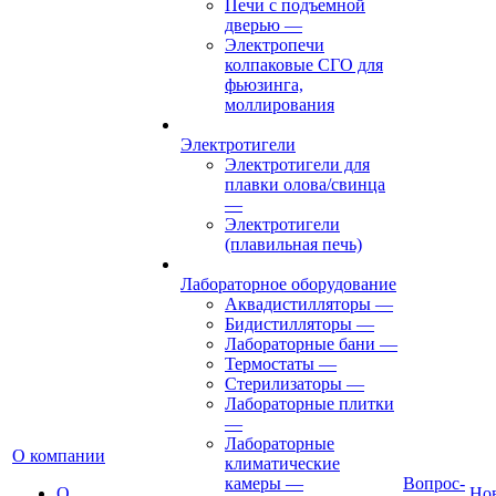
Печи с подъемной
дверью
—
Электропечи
колпаковые СГО для
фьюзинга,
моллирования
Электротигели
Электротигели для
плавки олова/свинца
—
Электротигели
(плавильная печь)
Лабораторное оборудование
Аквадистилляторы
—
Бидистилляторы
—
Лабораторные бани
—
Термостаты
—
Стерилизаторы
—
Лабораторные плитки
—
Лабораторные
О компании
климатические
камеры
—
Вопрос-
О
Но