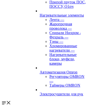
Припой пруток ПОС,
ПОССУ, О1пч
Нагревательные элементы
Лента
—
Жаропрочная
проволока
—
Спирали Нихром -
Фехраль
—
Тэны
—
Хромированные
нагреватели
—
Нагревательные
блоки, муфели,
камеры
Автоматизация Omron
Регуляторы OMRON
—
Таймеры OMRON
Электросушители для рук