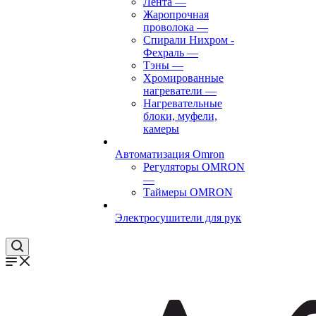
Лента
—
Жаропрочная
проволока
—
Спирали Нихром -
Фехраль
—
Тэны
—
Хромированные
нагреватели
—
Нагревательные
блоки, муфели,
камеры
Автоматизация Omron
Регуляторы OMRON
—
Таймеры OMRON
Электросушители для рук