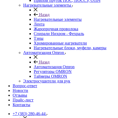
Припой пруток ПОС, ПОССУ, О1пч
Нагревательные элементы
Назад
Нагревательные элементы
Лента
Жаропрочная проволока
Спирали Нихром - Фехраль
Тэны
Хромированные нагреватели
Нагревательные блоки, муфели, камеры
Автоматизация Omron
Назад
Автоматизация Omron
Регуляторы OMRON
Таймеры OMRON
Электросушители для рук
Вопрос-ответ
Новости
Отзывы
Прайс-лист
Контакты
+7 (383) 280-46-44