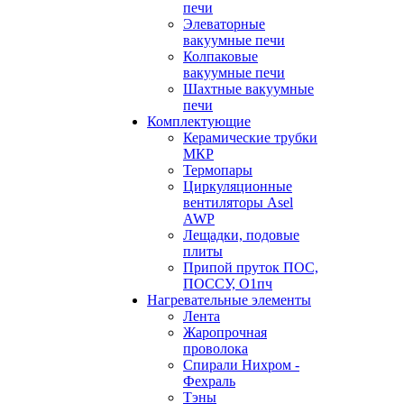
печи
Элеваторные
вакуумные печи
Колпаковые
вакуумные печи
Шахтные вакуумные
печи
Комплектующие
Керамические трубки
МКР
Термопары
Циркуляционные
вентиляторы Asel
AWP
Лещадки, подовые
плиты
Припой пруток ПОС,
ПОССУ, О1пч
Нагревательные элементы
Лента
Жаропрочная
проволока
Спирали Нихром -
Фехраль
Тэны