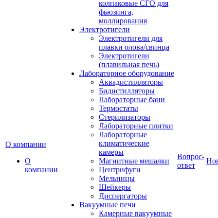
колпаковые СГО для
фьюзинга,
моллирования
Электротигели
Электротигели для
плавки олова/свинца
Электротигели
(плавильная печь)
Лабораторное оборудование
Аквадистилляторы
Бидистилляторы
Лабораторные бани
Термостаты
Стерилизаторы
Лабораторные плитки
Лабораторные
климатические
О компании
камеры
Вопрос-
О
Магнитные мешалки
Но
ответ
компании
Центрифуги
Мельницы
Шейкеры
Диспергаторы
Вакуумные печи
Камерные вакуумные