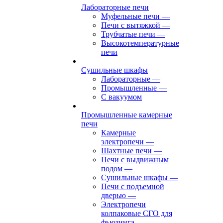
Лабораторные печи
Муфельные печи
—
Печи с вытяжкой
—
Трубчатые печи
—
Высокотемпературные
печи
Сушильные шкафы
Лабораторные
—
Промышленные
—
С вакуумом
Промышленные камерные
печи
Камерные
электропечи
—
Шахтные печи
—
Печи с выдвижным
подом
—
Сушильные шкафы
—
Печи с подъемной
дверью
—
Электропечи
колпаковые СГО для
фьюзинга,