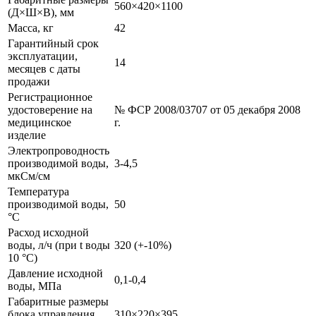
560×420×1100
(Д×Ш×В), мм
Масса, кг
42
Гарантийный срок
эксплуатации,
14
месяцев с даты
продажи
Регистрационное
удостоверение на
№ ФСР 2008/03707 от 05 декабря 2008
медицинское
г.
изделие
Электропроводность
производимой воды,
3-4,5
мкСм/см
Температура
производимой воды,
50
°С
Расход исходной
воды, л/ч (при t воды
320 (+-10%)
10 °С)
Давление исходной
0,1-0,4
воды, МПа
Габаритные размеры
блока управления
310×220×395