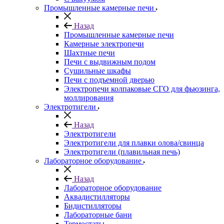
Промышленные камерные печи
Назад
Промышленные камерные печи
Камерные электропечи
Шахтные печи
Печи с выдвижным подом
Сушильные шкафы
Печи с подъемной дверью
Электропечи колпаковые СГО для фьюзинга,
моллирования
Электротигели
Назад
Электротигели
Электротигели для плавки олова/свинца
Электротигели (плавильная печь)
Лабораторное оборудование
Назад
Лабораторное оборудование
Аквадистилляторы
Бидистилляторы
Лабораторные бани
Термостаты