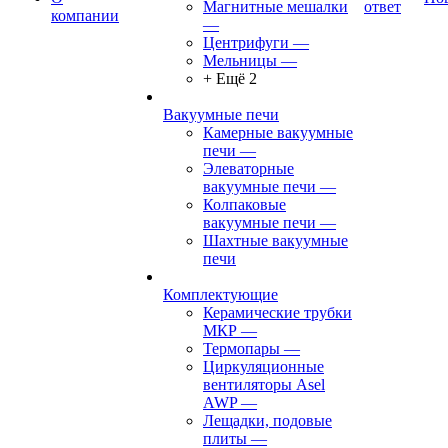
Магнитные мешалки
ответ
компании
—
Центрифуги
—
Мельницы
—
+ Ещё 2
Вакуумные печи
Камерные вакуумные
печи
—
Элеваторные
вакуумные печи
—
Колпаковые
вакуумные печи
—
Шахтные вакуумные
печи
Комплектующие
Керамические трубки
МКР
—
Термопары
—
Циркуляционные
вентиляторы Asel
AWP
—
Лещадки, подовые
плиты
—