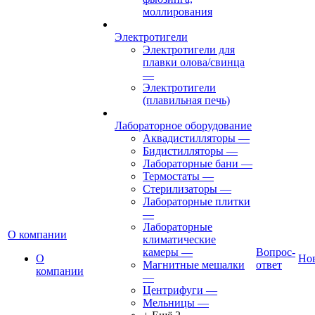
моллирования
Электротигели
Электротигели для
плавки олова/свинца
—
Электротигели
(плавильная печь)
Лабораторное оборудование
Аквадистилляторы
—
Бидистилляторы
—
Лабораторные бани
—
Термостаты
—
Стерилизаторы
—
Лабораторные плитки
—
Лабораторные
О компании
климатические
камеры
—
Вопрос-
О
Но
Магнитные мешалки
ответ
компании
—
Центрифуги
—
Мельницы
—