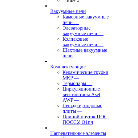
+ Ещё 2
Вакуумные печи
Камерные вакуумные
печи
—
Элеваторные
вакуумные печи
—
Колпаковые
вакуумные печи
—
Шахтные вакуумные
печи
Комплектующие
Керамические трубки
МКР
—
Термопары
—
Циркуляционные
вентиляторы Asel
AWP
—
Лещадки, подовые
плиты
—
Припой пруток ПОС,
ПОССУ, О1пч
Нагревательные элементы