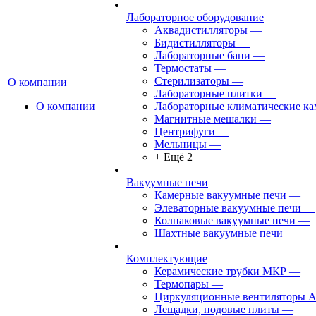
Лабораторное оборудование
Аквадистилляторы
—
Бидистилляторы
—
Лабораторные бани
—
Термостаты
—
Стерилизаторы
—
О компании
Лабораторные плитки
—
О компании
Лабораторные климатические к
Магнитные мешалки
—
Центрифуги
—
Мельницы
—
+ Ещё 2
Вакуумные печи
Камерные вакуумные печи
—
Элеваторные вакуумные печи
—
Колпаковые вакуумные печи
—
Шахтные вакуумные печи
Комплектующие
Керамические трубки МКР
—
Термопары
—
Циркуляционные вентиляторы 
Лещадки, подовые плиты
—