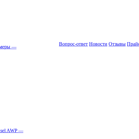
Вопрос-ответ
Новости
Отзывы
Прай
амеры
—
Asel AWP
—