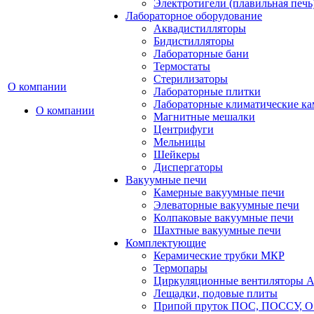
Электротигели (плавильная печь
Лабораторное оборудование
Аквадистилляторы
Бидистилляторы
Лабораторные бани
Термостаты
Стерилизаторы
О компании
Лабораторные плитки
Лабораторные климатические к
О компании
Магнитные мешалки
Центрифуги
Мельницы
Шейкеры
Диспергаторы
Вакуумные печи
Камерные вакуумные печи
Элеваторные вакуумные печи
Колпаковые вакуумные печи
Шахтные вакуумные печи
Комплектующие
Керамические трубки МКР
Термопары
Циркуляционные вентиляторы A
Лещадки, подовые плиты
Припой пруток ПОС, ПОССУ, О