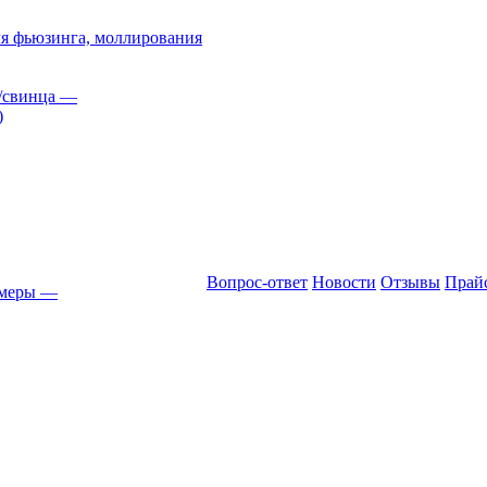
я фьюзинга, моллирования
/свинца
—
)
Вопрос-ответ
Новости
Отзывы
Прай
амеры
—