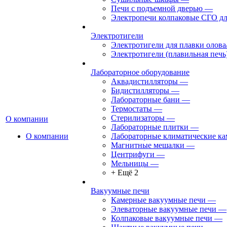
Печи с подъемной дверью
—
Электропечи колпаковые СГО дл
Электротигели
Электротигели для плавки олова
Электротигели (плавильная печь
Лабораторное оборудование
Аквадистилляторы
—
Бидистилляторы
—
Лабораторные бани
—
Термостаты
—
Стерилизаторы
—
О компании
Лабораторные плитки
—
О компании
Лабораторные климатические к
Магнитные мешалки
—
Центрифуги
—
Мельницы
—
+ Ещё 2
Вакуумные печи
Камерные вакуумные печи
—
Элеваторные вакуумные печи
—
Колпаковые вакуумные печи
—