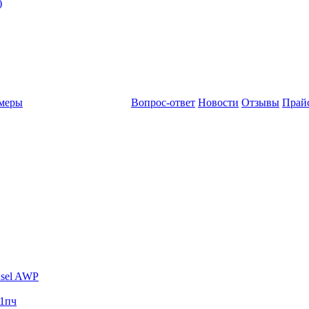
)
амеры
Вопрос-ответ
Новости
Отзывы
Прай
sel AWP
1пч