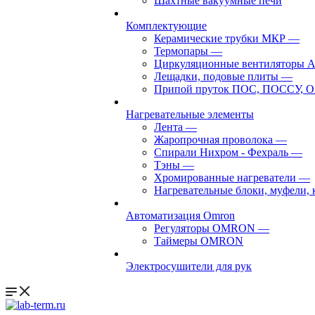
Шахтные вакуумные печи
Комплектующие
Керамические трубки МКР
—
Термопары
—
Циркуляционные вентиляторы 
Лещадки, подовые плиты
—
Припой пруток ПОС, ПОССУ, О
Нагревательные элементы
Лента
—
Жаропрочная проволока
—
Спирали Нихром - Фехраль
—
Тэны
—
Хромированные нагреватели
—
Нагревательные блоки, муфели,
Автоматизация Omron
Регуляторы OMRON
—
Таймеры OMRON
Электросушители для рук