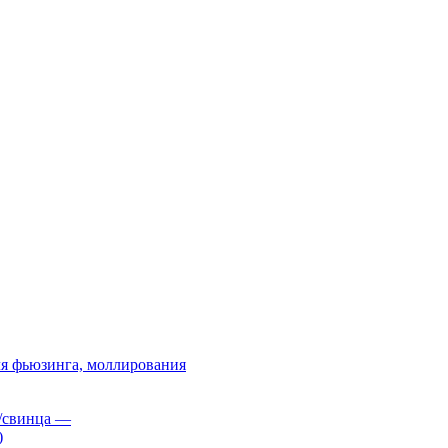
я фьюзинга, моллирования
/свинца
—
)