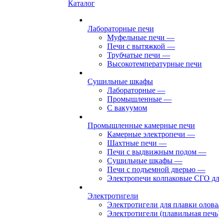
Каталог
Лабораторные печи
Муфельные печи
—
Печи с вытяжкой
—
Трубчатые печи
—
Высокотемпературные печи
Сушильные шкафы
Лабораторные
—
Промышленные
—
С вакуумом
Промышленные камерные печи
Камерные электропечи
—
Шахтные печи
—
Печи с выдвижным подом
—
Сушильные шкафы
—
Печи с подъемной дверью
—
Электропечи колпаковые СГО дл
Электротигели
Электротигели для плавки олова
Электротигели (плавильная печь