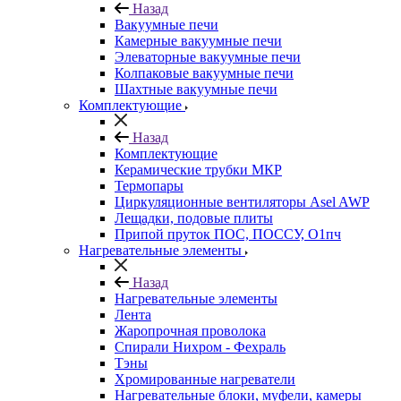
Назад
Вакуумные печи
Камерные вакуумные печи
Элеваторные вакуумные печи
Колпаковые вакуумные печи
Шахтные вакуумные печи
Комплектующие
Назад
Комплектующие
Керамические трубки МКР
Термопары
Циркуляционные вентиляторы Asel AWP
Лещадки, подовые плиты
Припой пруток ПОС, ПОССУ, О1пч
Нагревательные элементы
Назад
Нагревательные элементы
Лента
Жаропрочная проволока
Спирали Нихром - Фехраль
Тэны
Хромированные нагреватели
Нагревательные блоки, муфели, камеры