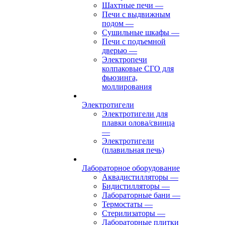
Шахтные печи
—
Печи с выдвижным
подом
—
Сушильные шкафы
—
Печи с подъемной
дверью
—
Электропечи
колпаковые СГО для
фьюзинга,
моллирования
Электротигели
Электротигели для
плавки олова/свинца
—
Электротигели
(плавильная печь)
Лабораторное оборудование
Аквадистилляторы
—
Бидистилляторы
—
Лабораторные бани
—
Термостаты
—
Стерилизаторы
—
Лабораторные плитки