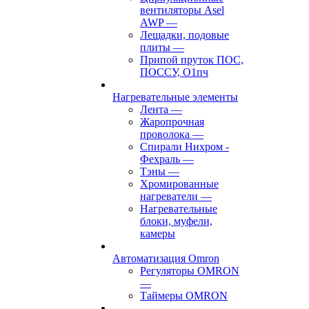
вентиляторы Asel
AWP
—
Лещадки, подовые
плиты
—
Припой пруток ПОС,
ПОССУ, О1пч
Нагревательные элементы
Лента
—
Жаропрочная
проволока
—
Спирали Нихром -
Фехраль
—
Тэны
—
Хромированные
нагреватели
—
Нагревательные
блоки, муфели,
камеры
Автоматизация Omron
Регуляторы OMRON
—
Таймеры OMRON