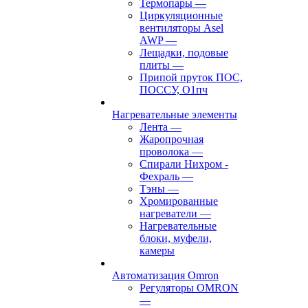
Термопары
—
Циркуляционные
вентиляторы Asel
AWP
—
Лещадки, подовые
плиты
—
Припой пруток ПОС,
ПОССУ, О1пч
Нагревательные элементы
Лента
—
Жаропрочная
проволока
—
Спирали Нихром -
Фехраль
—
Тэны
—
Хромированные
нагреватели
—
Нагревательные
блоки, муфели,
камеры
Автоматизация Omron
Регуляторы OMRON
—