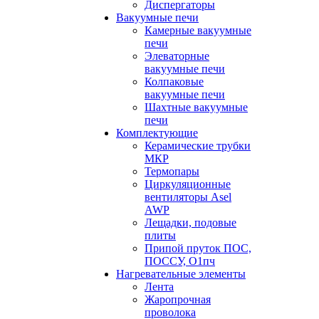
Диспергаторы
Вакуумные печи
Камерные вакуумные
печи
Элеваторные
вакуумные печи
Колпаковые
вакуумные печи
Шахтные вакуумные
печи
Комплектующие
Керамические трубки
МКР
Термопары
Циркуляционные
вентиляторы Asel
AWP
Лещадки, подовые
плиты
Припой пруток ПОС,
ПОССУ, О1пч
Нагревательные элементы
Лента
Жаропрочная
проволока