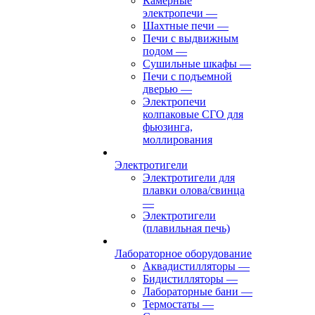
Камерные
электропечи
—
Шахтные печи
—
Печи с выдвижным
подом
—
Сушильные шкафы
—
Печи с подъемной
дверью
—
Электропечи
колпаковые СГО для
фьюзинга,
моллирования
Электротигели
Электротигели для
плавки олова/свинца
—
Электротигели
(плавильная печь)
Лабораторное оборудование
Аквадистилляторы
—
Бидистилляторы
—
Лабораторные бани
—
Термостаты
—