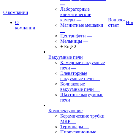
—
Лабораторные
О компании
климатические
камеры
—
Вопрос-
О
Но
Магнитные мешалки
ответ
компании
—
Центрифуги
—
Мельницы
—
+ Ещё 2
Вакуумные печи
Камерные вакуумные
печи
—
Элеваторные
вакуумные печи
—
Колпаковые
вакуумные печи
—
Шахтные вакуумные
печи
Комплектующие
Керамические трубки
МКР
—
Термопары
—
Циркуляционные