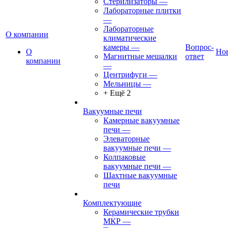
Стерилизаторы
—
Лабораторные плитки
—
Лабораторные
О компании
климатические
камеры
—
Вопрос-
О
Но
Магнитные мешалки
ответ
компании
—
Центрифуги
—
Мельницы
—
+ Ещё 2
Вакуумные печи
Камерные вакуумные
печи
—
Элеваторные
вакуумные печи
—
Колпаковые
вакуумные печи
—
Шахтные вакуумные
печи
Комплектующие
Керамические трубки
МКР
—