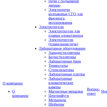
Печи с подъемной
дверью
Электропечи
колпаковые СГО для
фьюзинга,
моллирования
Электротигели
Электротигели для
плавки олова/свинца
Электротигели
(плавильная печь)
Лабораторное оборудование
Аквадистилляторы
Бидистилляторы
Лабораторные бани
Термостаты
Стерилизаторы
Лабораторные плитки
Лабораторные
климатические
О компании
камеры
Вопрос-
О
Магнитные мешалки
Но
ответ
компании
Центрифуги
Мельницы
Шейкеры