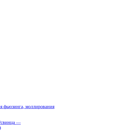
я фьюзинга, моллирования
/свинца
—
)