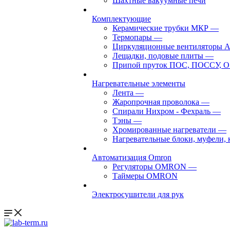
Шахтные вакуумные печи
Комплектующие
Керамические трубки МКР
—
Термопары
—
Циркуляционные вентиляторы 
Лещадки, подовые плиты
—
Припой пруток ПОС, ПОССУ, О
Нагревательные элементы
Лента
—
Жаропрочная проволока
—
Спирали Нихром - Фехраль
—
Тэны
—
Хромированные нагреватели
—
Нагревательные блоки, муфели,
Автоматизация Omron
Регуляторы OMRON
—
Таймеры OMRON
Электросушители для рук