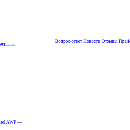
Вопрос-ответ
Новости
Отзывы
Прай
амеры
—
Asel AWP
—