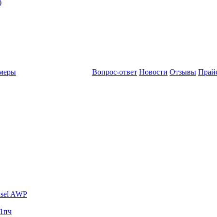
)
амеры
Вопрос-ответ
Новости
Отзывы
Прай
sel AWP
1пч