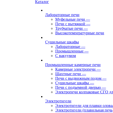
Каталог
Лабораторные печи
Муфельные печи
—
Печи с вытяжкой
—
Трубчатые печи
—
Высокотемпературные печи
Сушильные шкафы
Лабораторные
—
Промышленные
—
С вакуумом
Промышленные камерные печи
Камерные электропечи
—
Шахтные печи
—
Печи с выдвижным подом
—
Сушильные шкафы
—
Печи с подъемной дверью
—
Электропечи колпаковые СГО дл
Электротигели
Электротигели для плавки олова
Электротигели (плавильная печь