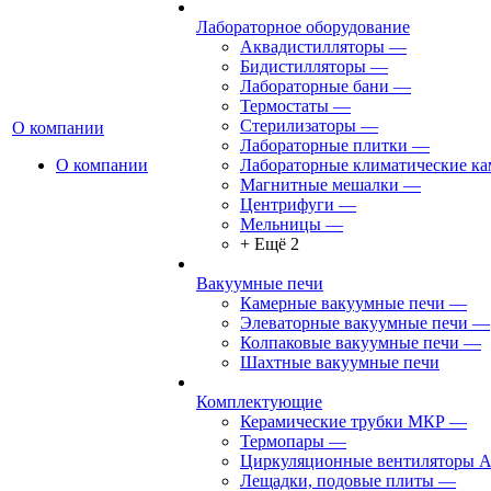
Лабораторное оборудование
Аквадистилляторы
—
Бидистилляторы
—
Лабораторные бани
—
Термостаты
—
Стерилизаторы
—
О компании
Лабораторные плитки
—
О компании
Лабораторные климатические к
Магнитные мешалки
—
Центрифуги
—
Мельницы
—
+ Ещё 2
Вакуумные печи
Камерные вакуумные печи
—
Элеваторные вакуумные печи
—
Колпаковые вакуумные печи
—
Шахтные вакуумные печи
Комплектующие
Керамические трубки МКР
—
Термопары
—
Циркуляционные вентиляторы 
Лещадки, подовые плиты
—