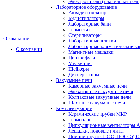
Электротигели (плавильная печь
Лабораторное оборудование
Аквадистилляторы
Бидистилляторы
Лабораторные бани
Термостаты
Стерилизаторы
О компании
Лабораторные плитки
Лабораторные климатические к
О компании
Магнитные мешалки
Центрифуги
Мельницы
Шейкеры
Диспергаторы
Вакуумные печи
Камерные вакуумные печи
Элеваторные вакуумные печи
Колпаковые вакуумные печи
Шахтные вакуумные печи
Комплектующие
Керамические трубки МКР
Термопары
Циркуляционные вентиляторы A
Лещадки, подовые плиты
Припой пруток ПОС, ПОССУ, О