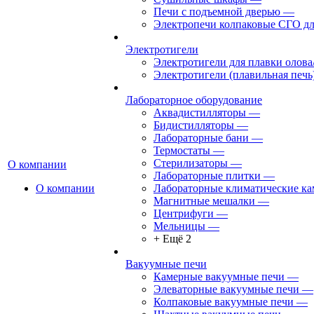
Печи с подъемной дверью
—
Электропечи колпаковые СГО дл
Электротигели
Электротигели для плавки олова
Электротигели (плавильная печь
Лабораторное оборудование
Аквадистилляторы
—
Бидистилляторы
—
Лабораторные бани
—
Термостаты
—
Стерилизаторы
—
О компании
Лабораторные плитки
—
О компании
Лабораторные климатические к
Магнитные мешалки
—
Центрифуги
—
Мельницы
—
+ Ещё 2
Вакуумные печи
Камерные вакуумные печи
—
Элеваторные вакуумные печи
—
Колпаковые вакуумные печи
—