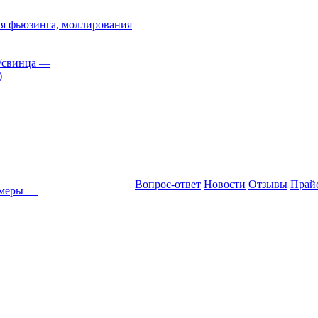
я фьюзинга, моллирования
/свинца
—
)
Вопрос-ответ
Новости
Отзывы
Прай
амеры
—