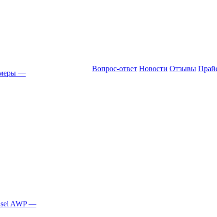
Вопрос-ответ
Новости
Отзывы
Прай
амеры
—
Asel AWP
—