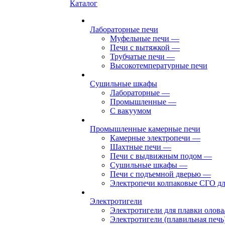
Каталог
Лабораторные печи
Муфельные печи
—
Печи с вытяжкой
—
Трубчатые печи
—
Высокотемпературные печи
Сушильные шкафы
Лабораторные
—
Промышленные
—
С вакуумом
Промышленные камерные печи
Камерные электропечи
—
Шахтные печи
—
Печи с выдвижным подом
—
Сушильные шкафы
—
Печи с подъемной дверью
—
Электропечи колпаковые СГО дл
Электротигели
Электротигели для плавки олова
Электротигели (плавильная печь