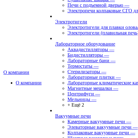
Печи с подъемной дверью
—
Электропечи колпаковые СГО дл
Электротигели
Электротигели для плавки олова
Электротигели (плавильная печь
Лабораторное оборудование
Аквадистилляторы
—
Бидистилляторы
—
Лабораторные бани
—
Термостаты
—
Стерилизаторы
—
О компании
Лабораторные плитки
—
О компании
Лабораторные климатические к
Магнитные мешалки
—
Центрифуги
—
Мельницы
—
+ Ещё 2
Вакуумные печи
Камерные вакуумные печи
—
Элеваторные вакуумные печи
—
Колпаковые вакуумные печи
—