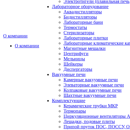
Электротигели (плавильная печь
Лабораторное оборудование
Аквадистилляторы
Бидистилляторы
Лабораторные бани
Термостаты
Стерилизаторы
О компании
Лабораторные плитки
Лабораторные климатические к
О компании
Магнитные мешалки
Центрифуги
Мельницы
Шейкеры
Диспергаторы
Вакуумные печи
Камерные вакуумные печи
Элеваторные вакуумные печи
Колпаковые вакуумные печи
Шахтные вакуумные печи
Комплектующие
Керамические трубки МКР
Термопары
Циркуляционные вентиляторы A
Лещадки, подовые плиты
Припой пруток ПОС, ПОССУ, О