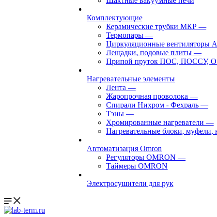
Шахтные вакуумные печи
Комплектующие
Керамические трубки МКР
—
Термопары
—
Циркуляционные вентиляторы 
Лещадки, подовые плиты
—
Припой пруток ПОС, ПОССУ, О
Нагревательные элементы
Лента
—
Жаропрочная проволока
—
Спирали Нихром - Фехраль
—
Тэны
—
Хромированные нагреватели
—
Нагревательные блоки, муфели,
Автоматизация Omron
Регуляторы OMRON
—
Таймеры OMRON
Электросушители для рук