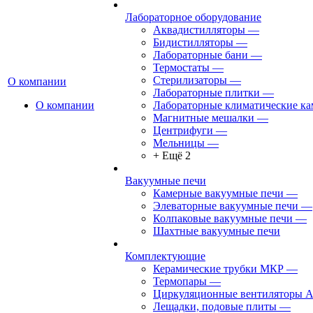
Лабораторное оборудование
Аквадистилляторы
—
Бидистилляторы
—
Лабораторные бани
—
Термостаты
—
Стерилизаторы
—
О компании
Лабораторные плитки
—
О компании
Лабораторные климатические к
Магнитные мешалки
—
Центрифуги
—
Мельницы
—
+ Ещё 2
Вакуумные печи
Камерные вакуумные печи
—
Элеваторные вакуумные печи
—
Колпаковые вакуумные печи
—
Шахтные вакуумные печи
Комплектующие
Керамические трубки МКР
—
Термопары
—
Циркуляционные вентиляторы 
Лещадки, подовые плиты
—