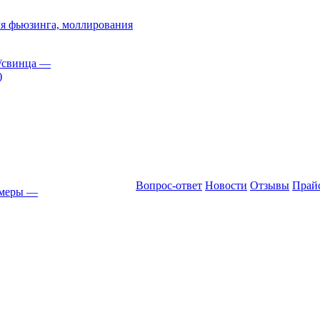
я фьюзинга, моллирования
/свинца
—
)
Вопрос-ответ
Новости
Отзывы
Прай
амеры
—