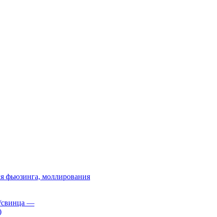
я фьюзинга, моллирования
/свинца
—
)