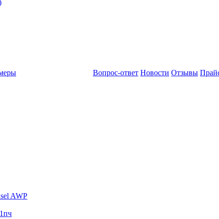
)
амеры
Вопрос-ответ
Новости
Отзывы
Прай
sel AWP
1пч