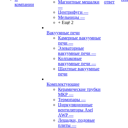
Магнитные мешалки
ответ
компании
—
Центрифуги
—
Мельницы
—
+ Ещё 2
Вакуумные печи
Камерные вакуумные
печи
—
Элеваторные
вакуумные печи
—
Колпаковые
вакуумные печи
—
Шахтные вакуумные
печи
Комплектующие
Керамические трубки
МКР
—
Термопары
—
Циркуляционные
вентиляторы Asel
AWP
—
Лещадки, подовые
плиты
—