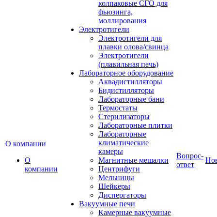
колпаковые СГО для
фьюзинга,
моллирования
Электротигели
Электротигели для
плавки олова/свинца
Электротигели
(плавильная печь)
Лабораторное оборудование
Аквадистилляторы
Бидистилляторы
Лабораторные бани
Термостаты
Стерилизаторы
Лабораторные плитки
Лабораторные
климатические
О компании
камеры
Вопрос-
О
Магнитные мешалки
Но
ответ
компании
Центрифуги
Мельницы
Шейкеры
Диспергаторы
Вакуумные печи
Камерные вакуумные