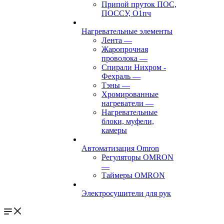
Припой пруток ПОС,
ПОССУ, О1пч
Нагревательные элементы
Лента
—
Жаропрочная
проволока
—
Спирали Нихром -
Фехраль
—
Тэны
—
Хромированные
нагреватели
—
Нагревательные
блоки, муфели,
камеры
Автоматизация Omron
Регуляторы OMRON
—
Таймеры OMRON
Электросушители для рук