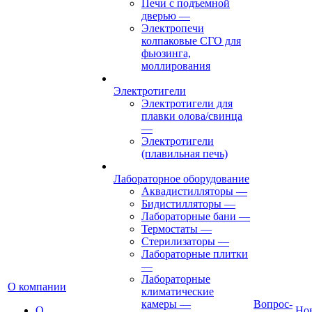
Печи с подъемной
дверью
—
Электропечи
колпаковые СГО для
фьюзинга,
моллирования
Электротигели
Электротигели для
плавки олова/свинца
—
Электротигели
(плавильная печь)
Лабораторное оборудование
Аквадистилляторы
—
Бидистилляторы
—
Лабораторные бани
—
Термостаты
—
Стерилизаторы
—
Лабораторные плитки
—
Лабораторные
О компании
климатические
камеры
—
Вопрос-
О
Но