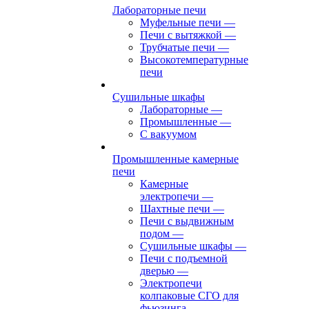
Лабораторные печи
Муфельные печи
—
Печи с вытяжкой
—
Трубчатые печи
—
Высокотемпературные
печи
Сушильные шкафы
Лабораторные
—
Промышленные
—
С вакуумом
Промышленные камерные
печи
Камерные
электропечи
—
Шахтные печи
—
Печи с выдвижным
подом
—
Сушильные шкафы
—
Печи с подъемной
дверью
—
Электропечи
колпаковые СГО для
фьюзинга,