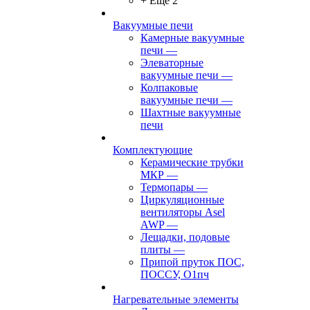
+ Ещё 2
Вакуумные печи
Камерные вакуумные
печи
—
Элеваторные
вакуумные печи
—
Колпаковые
вакуумные печи
—
Шахтные вакуумные
печи
Комплектующие
Керамические трубки
МКР
—
Термопары
—
Циркуляционные
вентиляторы Asel
AWP
—
Лещадки, подовые
плиты
—
Припой пруток ПОС,
ПОССУ, О1пч
Нагревательные элементы