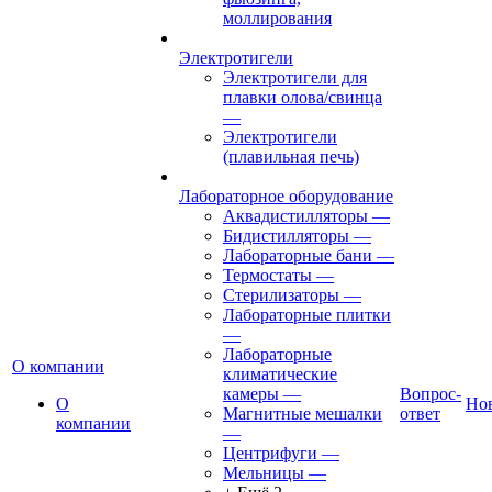
моллирования
Электротигели
Электротигели для
плавки олова/свинца
—
Электротигели
(плавильная печь)
Лабораторное оборудование
Аквадистилляторы
—
Бидистилляторы
—
Лабораторные бани
—
Термостаты
—
Стерилизаторы
—
Лабораторные плитки
—
Лабораторные
О компании
климатические
камеры
—
Вопрос-
О
Но
Магнитные мешалки
ответ
компании
—
Центрифуги
—
Мельницы
—