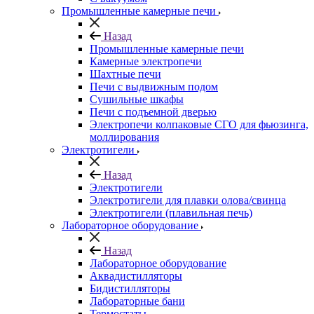
Промышленные камерные печи
Назад
Промышленные камерные печи
Камерные электропечи
Шахтные печи
Печи с выдвижным подом
Сушильные шкафы
Печи с подъемной дверью
Электропечи колпаковые СГО для фьюзинга,
моллирования
Электротигели
Назад
Электротигели
Электротигели для плавки олова/свинца
Электротигели (плавильная печь)
Лабораторное оборудование
Назад
Лабораторное оборудование
Аквадистилляторы
Бидистилляторы
Лабораторные бани
Термостаты