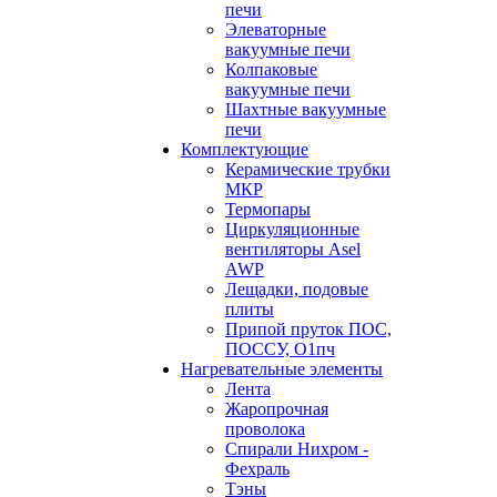
печи
Элеваторные
вакуумные печи
Колпаковые
вакуумные печи
Шахтные вакуумные
печи
Комплектующие
Керамические трубки
МКР
Термопары
Циркуляционные
вентиляторы Asel
AWP
Лещадки, подовые
плиты
Припой пруток ПОС,
ПОССУ, О1пч
Нагревательные элементы
Лента
Жаропрочная
проволока
Спирали Нихром -
Фехраль
Тэны