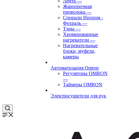
Лента
—
Жаропрочная
проволока
—
Спирали Нихром -
Фехраль
—
Тэны
—
Хромированные
нагреватели
—
Нагревательные
блоки, муфели,
камеры
Автоматизация Omron
Регуляторы OMRON
—
Таймеры OMRON
Электросушители для рук