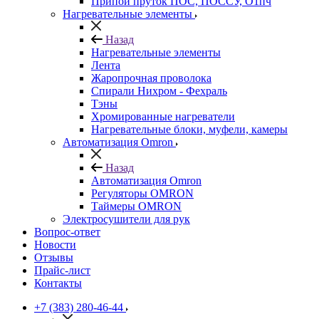
Припой пруток ПОС, ПОССУ, О1пч
Нагревательные элементы
Назад
Нагревательные элементы
Лента
Жаропрочная проволока
Спирали Нихром - Фехраль
Тэны
Хромированные нагреватели
Нагревательные блоки, муфели, камеры
Автоматизация Omron
Назад
Автоматизация Omron
Регуляторы OMRON
Таймеры OMRON
Электросушители для рук
Вопрос-ответ
Новости
Отзывы
Прайс-лист
Контакты
+7 (383) 280-46-44