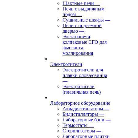
Шахтные печи
—
Печи с выдвижным
подом
—
Сушильные шкафы
—
Печи с подъемной
дверью
—
Электропечи
колпаковые СГО для
фьюзинга,
моллирования
Электротигели
Электротигели для
плавки олова/свинца
—
Электротигели
(плавильная печь)
Лабораторное оборудование
Аквадистилляторы
—
Бидистилляторы
—
Лабораторные бани
—
Термостаты
—
Стерилизаторы
—
Лабораторные плитки