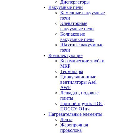
Диспергаторы
Вакуумные печи
Камерные вакуумные
печи
Элеваторные
вакуумные печи
Колпаковые
вакуумные печи
Шахтные вакуумные
печи
Комплектующие
Керамические трубки
МКР
Термопары
Циркуляционные
вентиляторы Asel
AWP
Лещадки, подовые
плиты
Припой пруток ПОС,
ПОССУ, О1пч
Нагревательные элементы
Лента
Жаропрочная
проволока