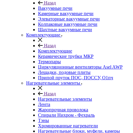
Назад
Вакуумные печи
Камерные вакуумные печи
Элеваторные вакуумные печи
Колпаковые вакуумные печи
Шахтные вакуумные печи
Комплектующие
Назад
Комплектующие
Керамические трубки МКР
Термопары
Циркуляционные вентиляторы Asel AWP
Лещадки, подовые плиты
Припой пруток ПОС, ПОССУ, О1пч
Нагревательные элементы
Назад
Нагревательные элементы
Лента
Жаропрочная проволока
Спирали Нихром - Фехраль
Тэны
Хромированные нагреватели
Нагревательные блоки, муфели, камеры