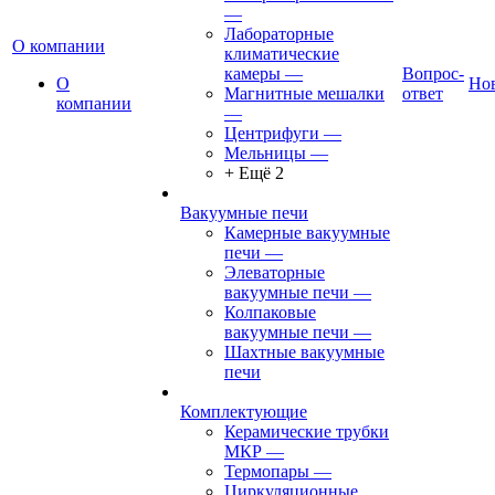
—
Лабораторные
О компании
климатические
камеры
—
Вопрос-
О
Но
Магнитные мешалки
ответ
компании
—
Центрифуги
—
Мельницы
—
+ Ещё 2
Вакуумные печи
Камерные вакуумные
печи
—
Элеваторные
вакуумные печи
—
Колпаковые
вакуумные печи
—
Шахтные вакуумные
печи
Комплектующие
Керамические трубки
МКР
—
Термопары
—
Циркуляционные