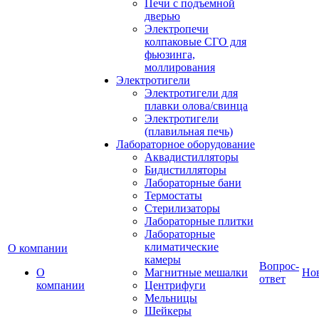
Печи с подъемной
дверью
Электропечи
колпаковые СГО для
фьюзинга,
моллирования
Электротигели
Электротигели для
плавки олова/свинца
Электротигели
(плавильная печь)
Лабораторное оборудование
Аквадистилляторы
Бидистилляторы
Лабораторные бани
Термостаты
Стерилизаторы
Лабораторные плитки
Лабораторные
климатические
О компании
камеры
Вопрос-
О
Магнитные мешалки
Но
ответ
компании
Центрифуги
Мельницы
Шейкеры