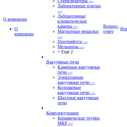
Стерилизаторы
—
Лабораторные плитки
—
Лабораторные
О компании
климатические
камеры
—
Вопрос-
О
Но
Магнитные мешалки
ответ
компании
—
Центрифуги
—
Мельницы
—
+ Ещё 2
Вакуумные печи
Камерные вакуумные
печи
—
Элеваторные
вакуумные печи
—
Колпаковые
вакуумные печи
—
Шахтные вакуумные
печи
Комплектующие
Керамические трубки
МКР
—