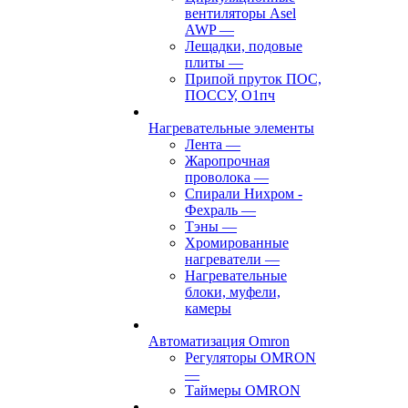
вентиляторы Asel
AWP
—
Лещадки, подовые
плиты
—
Припой пруток ПОС,
ПОССУ, О1пч
Нагревательные элементы
Лента
—
Жаропрочная
проволока
—
Спирали Нихром -
Фехраль
—
Тэны
—
Хромированные
нагреватели
—
Нагревательные
блоки, муфели,
камеры
Автоматизация Omron
Регуляторы OMRON
—
Таймеры OMRON