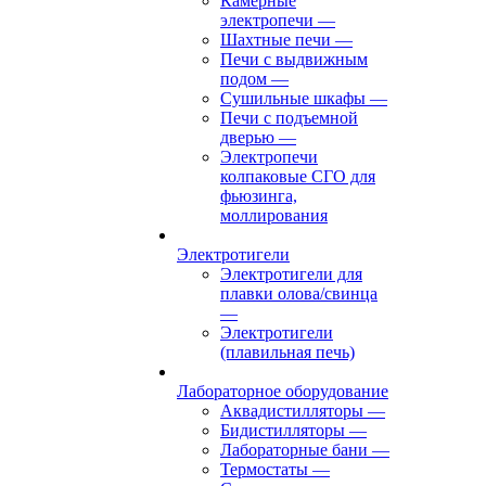
Камерные
электропечи
—
Шахтные печи
—
Печи с выдвижным
подом
—
Сушильные шкафы
—
Печи с подъемной
дверью
—
Электропечи
колпаковые СГО для
фьюзинга,
моллирования
Электротигели
Электротигели для
плавки олова/свинца
—
Электротигели
(плавильная печь)
Лабораторное оборудование
Аквадистилляторы
—
Бидистилляторы
—
Лабораторные бани
—
Термостаты
—