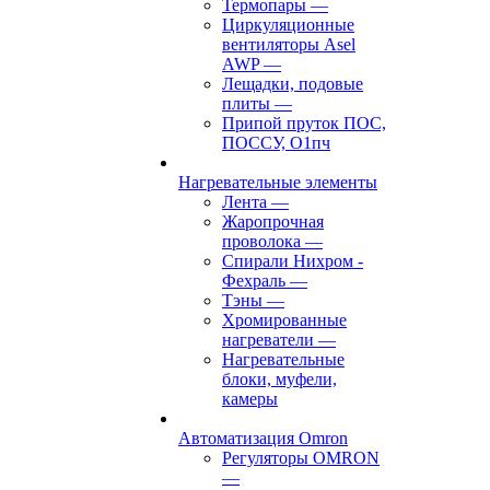
Термопары
—
Циркуляционные
вентиляторы Asel
AWP
—
Лещадки, подовые
плиты
—
Припой пруток ПОС,
ПОССУ, О1пч
Нагревательные элементы
Лента
—
Жаропрочная
проволока
—
Спирали Нихром -
Фехраль
—
Тэны
—
Хромированные
нагреватели
—
Нагревательные
блоки, муфели,
камеры
Автоматизация Omron
Регуляторы OMRON
—