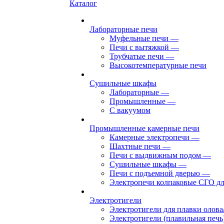
Каталог
Лабораторные печи
Муфельные печи
—
Печи с вытяжкой
—
Трубчатые печи
—
Высокотемпературные печи
Сушильные шкафы
Лабораторные
—
Промышленные
—
С вакуумом
Промышленные камерные печи
Камерные электропечи
—
Шахтные печи
—
Печи с выдвижным подом
—
Сушильные шкафы
—
Печи с подъемной дверью
—
Электропечи колпаковые СГО дл
Электротигели
Электротигели для плавки олова
Электротигели (плавильная печь