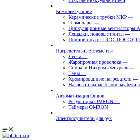
Шахтные вакуумные печи
Комплектующие
Керамические трубки МКР
—
Термопары
—
Циркуляционные вентиляторы 
Лещадки, подовые плиты
—
Припой пруток ПОС, ПОССУ, О
Нагревательные элементы
Лента
—
Жаропрочная проволока
—
Спирали Нихром - Фехраль
—
Тэны
—
Хромированные нагреватели
—
Нагревательные блоки, муфели,
Автоматизация Omron
Регуляторы OMRON
—
Таймеры OMRON
Электросушители для рук