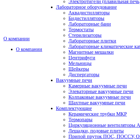
Электротигели (плавильная печь
Лабораторное оборудование
Аквадистилляторы
Бидистилляторы
Лабораторные бани
Термостаты
Стерилизаторы
О компании
Лабораторные плитки
Лабораторные климатические к
О компании
Магнитные мешалки
Центрифуги
Мельницы
Шейкеры
Диспергаторы
Вакуумные печи
Камерные вакуумные печи
Элеваторные вакуумные печи
Колпаковые вакуумные печи
Шахтные вакуумные печи
Комплектующие
Керамические трубки МКР
Термопары
Циркуляционные вентиляторы A
Лещадки, подовые плиты
Припой пруток ПОС, ПОССУ, О