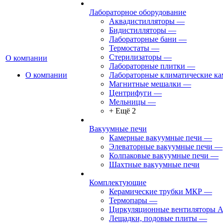
Лабораторное оборудование
Аквадистилляторы
—
Бидистилляторы
—
Лабораторные бани
—
Термостаты
—
Стерилизаторы
—
О компании
Лабораторные плитки
—
О компании
Лабораторные климатические к
Магнитные мешалки
—
Центрифуги
—
Мельницы
—
+ Ещё 2
Вакуумные печи
Камерные вакуумные печи
—
Элеваторные вакуумные печи
—
Колпаковые вакуумные печи
—
Шахтные вакуумные печи
Комплектующие
Керамические трубки МКР
—
Термопары
—
Циркуляционные вентиляторы 
Лещадки, подовые плиты
—