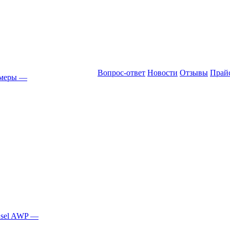
Вопрос-ответ
Новости
Отзывы
Прай
амеры
—
Asel AWP
—