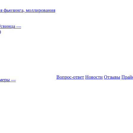
я фьюзинга, моллирования
/свинца
—
)
Вопрос-ответ
Новости
Отзывы
Прай
амеры
—