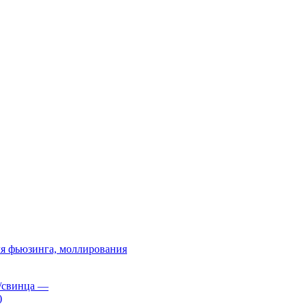
я фьюзинга, моллирования
/свинца
—
)