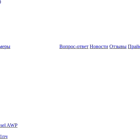
)
амеры
Вопрос-ответ
Новости
Отзывы
Прай
sel AWP
1пч