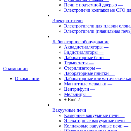
Печи с подъемной дверью
—
Электропечи колпаковые СГО дл
Электротигели
Электротигели для плавки олова
Электротигели (плавильная печь
Лабораторное оборудование
Аквадистилляторы
—
Бидистилляторы
—
Лабораторные бани
—
Термостаты
—
Стерилизаторы
—
О компании
Лабораторные плитки
—
О компании
Лабораторные климатические к
Магнитные мешалки
—
Центрифуги
—
Мельницы
—
+ Ещё 2
Вакуумные печи
Камерные вакуумные печи
—
Элеваторные вакуумные печи
—
Колпаковые вакуумные печи
—