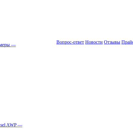
Вопрос-ответ
Новости
Отзывы
Прай
амеры
—
Asel AWP
—