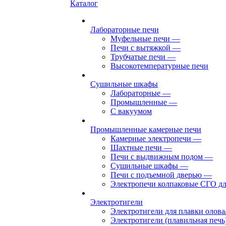
Каталог
Лабораторные печи
Муфельные печи
—
Печи с вытяжкой
—
Трубчатые печи
—
Высокотемпературные печи
Сушильные шкафы
Лабораторные
—
Промышленные
—
С вакуумом
Промышленные камерные печи
Камерные электропечи
—
Шахтные печи
—
Печи с выдвижным подом
—
Сушильные шкафы
—
Печи с подъемной дверью
—
Электропечи колпаковые СГО дл
Электротигели
Электротигели для плавки олова
Электротигели (плавильная печь