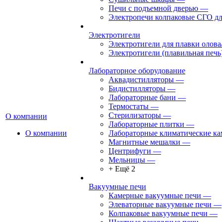
Печи с подъемной дверью
—
Электропечи колпаковые СГО дл
Электротигели
Электротигели для плавки олова
Электротигели (плавильная печь
Лабораторное оборудование
Аквадистилляторы
—
Бидистилляторы
—
Лабораторные бани
—
Термостаты
—
Стерилизаторы
—
О компании
Лабораторные плитки
—
О компании
Лабораторные климатические к
Магнитные мешалки
—
Центрифуги
—
Мельницы
—
+ Ещё 2
Вакуумные печи
Камерные вакуумные печи
—
Элеваторные вакуумные печи
—
Колпаковые вакуумные печи
—