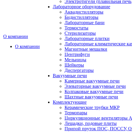
Электротигели (плавильная печь
Лабораторное оборудование
Аквадистилляторы
Бидистилляторы
Лабораторные бани
Термостаты
Стерилизаторы
О компании
Лабораторные плитки
Лабораторные климатические к
О компании
Магнитные мешалки
Центрифуги
Мельницы
Шейкеры
Диспергаторы
Вакуумные печи
Камерные вакуумные печи
Элеваторные вакуумные печи
Колпаковые вакуумные печи
Шахтные вакуумные печи
Комплектующие
Керамические трубки МКР
Термопары
Циркуляционные вентиляторы A
Лещадки, подовые плиты
Припой пруток ПОС, ПОССУ, О