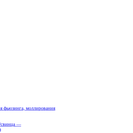
я фьюзинга, моллирования
/свинца
—
)