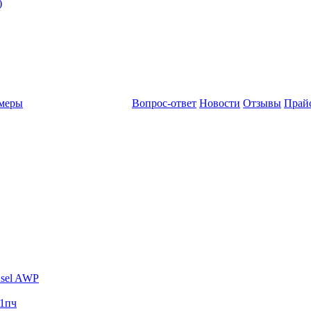
)
амеры
Вопрос-ответ
Новости
Отзывы
Прай
sel AWP
1пч