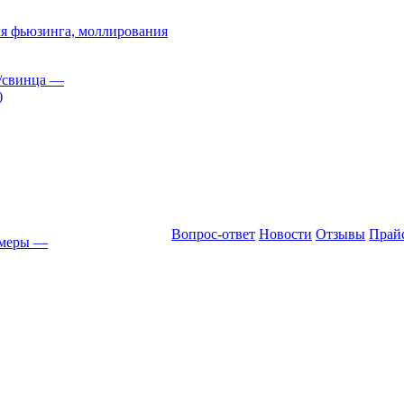
я фьюзинга, моллирования
/свинца
—
)
Вопрос-ответ
Новости
Отзывы
Прай
амеры
—