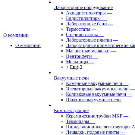
Лабораторное оборудование
Аквадистилляторы
—
Бидистилляторы
—
Лабораторные бани
—
Термостаты
—
Стерилизаторы
—
О компании
Лабораторные плитки
—
О компании
Лабораторные климатические к
Магнитные мешалки
—
Центрифуги
—
Мельницы
—
+ Ещё 2
Вакуумные печи
Камерные вакуумные печи
—
Элеваторные вакуумные печи
—
Колпаковые вакуумные печи
—
Шахтные вакуумные печи
Комплектующие
Керамические трубки МКР
—
Термопары
—
Циркуляционные вентиляторы 
Лещадки, подовые плиты
—