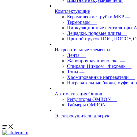
Шахтные вакуумные печи
Комплектующие
Керамические трубки МКР
—
Термопары
—
Циркуляционные вентиляторы 
Лещадки, подовые плиты
—
Припой пруток ПОС, ПОССУ, О
Нагревательные элементы
Лента
—
Жаропрочная проволока
—
Спирали Нихром - Фехраль
—
Тэны
—
Хромированные нагреватели
—
Нагревательные блоки, муфели,
Автоматизация Omron
Регуляторы OMRON
—
Таймеры OMRON
Электросушители для рук