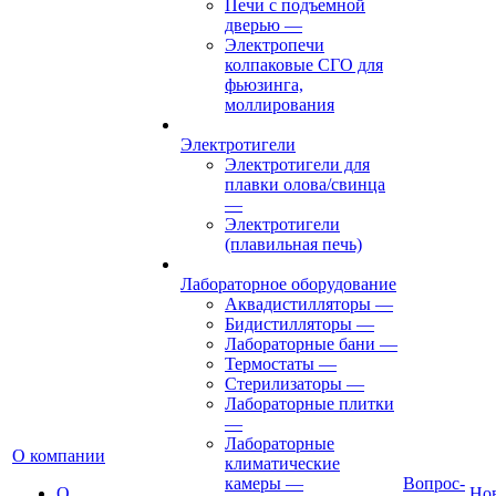
Печи с подъемной
дверью
—
Электропечи
колпаковые СГО для
фьюзинга,
моллирования
Электротигели
Электротигели для
плавки олова/свинца
—
Электротигели
(плавильная печь)
Лабораторное оборудование
Аквадистилляторы
—
Бидистилляторы
—
Лабораторные бани
—
Термостаты
—
Стерилизаторы
—
Лабораторные плитки
—
Лабораторные
О компании
климатические
камеры
—
Вопрос-
О
Но