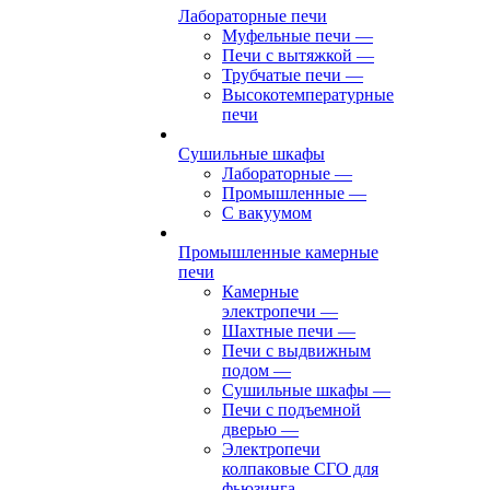
Лабораторные печи
Муфельные печи
—
Печи с вытяжкой
—
Трубчатые печи
—
Высокотемпературные
печи
Сушильные шкафы
Лабораторные
—
Промышленные
—
С вакуумом
Промышленные камерные
печи
Камерные
электропечи
—
Шахтные печи
—
Печи с выдвижным
подом
—
Сушильные шкафы
—
Печи с подъемной
дверью
—
Электропечи
колпаковые СГО для
фьюзинга,