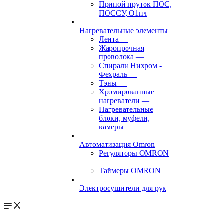
Припой пруток ПОС,
ПОССУ, О1пч
Нагревательные элементы
Лента
—
Жаропрочная
проволока
—
Спирали Нихром -
Фехраль
—
Тэны
—
Хромированные
нагреватели
—
Нагревательные
блоки, муфели,
камеры
Автоматизация Omron
Регуляторы OMRON
—
Таймеры OMRON
Электросушители для рук