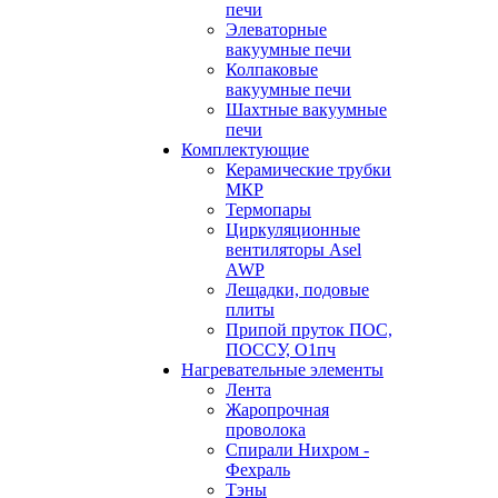
печи
Элеваторные
вакуумные печи
Колпаковые
вакуумные печи
Шахтные вакуумные
печи
Комплектующие
Керамические трубки
МКР
Термопары
Циркуляционные
вентиляторы Asel
AWP
Лещадки, подовые
плиты
Припой пруток ПОС,
ПОССУ, О1пч
Нагревательные элементы
Лента
Жаропрочная
проволока
Спирали Нихром -
Фехраль
Тэны