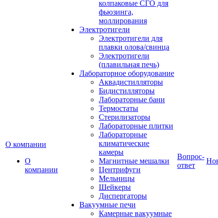
колпаковые СГО для
фьюзинга,
моллирования
Электротигели
Электротигели для
плавки олова/свинца
Электротигели
(плавильная печь)
Лабораторное оборудование
Аквадистилляторы
Бидистилляторы
Лабораторные бани
Термостаты
Стерилизаторы
Лабораторные плитки
Лабораторные
климатические
О компании
камеры
Вопрос-
О
Магнитные мешалки
Но
ответ
компании
Центрифуги
Мельницы
Шейкеры
Диспергаторы
Вакуумные печи
Камерные вакуумные