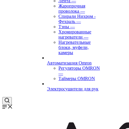
Лента
—
Жаропрочная
проволока
—
Спирали Нихром -
Фехраль
—
Тэны
—
Хромированные
нагреватели
—
Нагревательные
блоки, муфели,
камеры
Автоматизация Omron
Регуляторы OMRON
—
Таймеры OMRON
Электросушители для рук