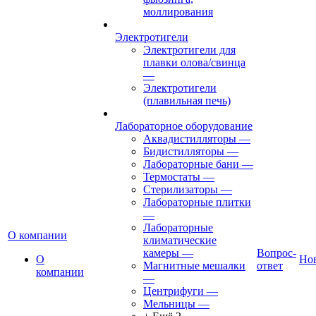
моллирования
Электротигели
Электротигели для
плавки олова/свинца
—
Электротигели
(плавильная печь)
Лабораторное оборудование
Аквадистилляторы
—
Бидистилляторы
—
Лабораторные бани
—
Термостаты
—
Стерилизаторы
—
Лабораторные плитки
—
Лабораторные
О компании
климатические
камеры
—
Вопрос-
О
Но
Магнитные мешалки
ответ
компании
—
Центрифуги
—
Мельницы
—