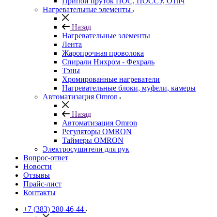
Припой пруток ПОС, ПОССУ, О1пч
Нагревательные элементы
Назад
Нагревательные элементы
Лента
Жаропрочная проволока
Спирали Нихром - Фехраль
Тэны
Хромированные нагреватели
Нагревательные блоки, муфели, камеры
Автоматизация Omron
Назад
Автоматизация Omron
Регуляторы OMRON
Таймеры OMRON
Электросушители для рук
Вопрос-ответ
Новости
Отзывы
Прайс-лист
Контакты
+7 (383) 280-46-44