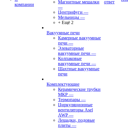
Магнитные мешалки
ответ
компании
—
Центрифуги
—
Мельницы
—
+ Ещё 2
Вакуумные печи
Камерные вакуумные
печи
—
Элеваторные
вакуумные печи
—
Колпаковые
вакуумные печи
—
Шахтные вакуумные
печи
Комплектующие
Керамические трубки
МКР
—
Термопары
—
Циркуляционные
вентиляторы Asel
AWP
—
Лещадки, подовые
плиты
—