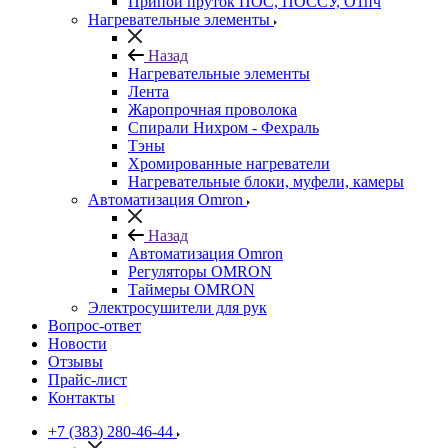
Припой пруток ПОС, ПОССУ, О1пч
Нагревательные элементы
Назад
Нагревательные элементы
Лента
Жаропрочная проволока
Спирали Нихром - Фехраль
Тэны
Хромированные нагреватели
Нагревательные блоки, муфели, камеры
Автоматизация Omron
Назад
Автоматизация Omron
Регуляторы OMRON
Таймеры OMRON
Электросушители для рук
Вопрос-ответ
Новости
Отзывы
Прайс-лист
Контакты
+7 (383) 280-46-44