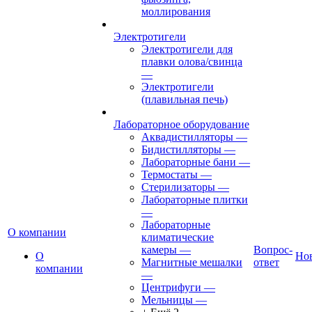
моллирования
Электротигели
Электротигели для
плавки олова/свинца
—
Электротигели
(плавильная печь)
Лабораторное оборудование
Аквадистилляторы
—
Бидистилляторы
—
Лабораторные бани
—
Термостаты
—
Стерилизаторы
—
Лабораторные плитки
—
Лабораторные
О компании
климатические
камеры
—
Вопрос-
О
Но
Магнитные мешалки
ответ
компании
—
Центрифуги
—
Мельницы
—