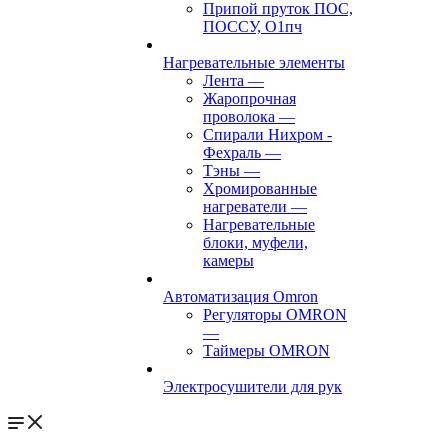
Припой пруток ПОС,
ПОССУ, О1пч
Нагревательные элементы
Лента
—
Жаропрочная
проволока
—
Спирали Нихром -
Фехраль
—
Тэны
—
Хромированные
нагреватели
—
Нагревательные
блоки, муфели,
камеры
Автоматизация Omron
Регуляторы OMRON
—
Таймеры OMRON
Электросушители для рук