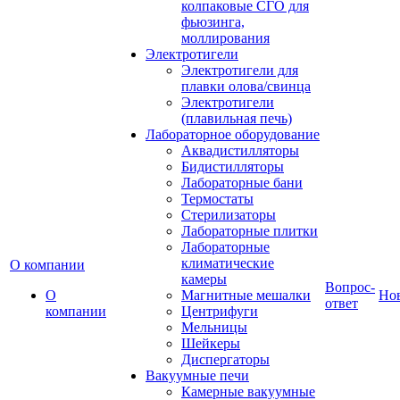
колпаковые СГО для
фьюзинга,
моллирования
Электротигели
Электротигели для
плавки олова/свинца
Электротигели
(плавильная печь)
Лабораторное оборудование
Аквадистилляторы
Бидистилляторы
Лабораторные бани
Термостаты
Стерилизаторы
Лабораторные плитки
Лабораторные
климатические
О компании
камеры
Вопрос-
О
Магнитные мешалки
Но
ответ
компании
Центрифуги
Мельницы
Шейкеры
Диспергаторы
Вакуумные печи
Камерные вакуумные