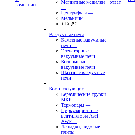
Магнитные мешалки
ответ
компании
—
Центрифуги
—
Мельницы
—
+ Ещё 2
Вакуумные печи
Камерные вакуумные
печи
—
Элеваторные
вакуумные печи
—
Колпаковые
вакуумные печи
—
Шахтные вакуумные
печи
Комплектующие
Керамические трубки
МКР
—
Термопары
—
Циркуляционные
вентиляторы Asel
AWP
—
Лещадки, подовые
плиты
—