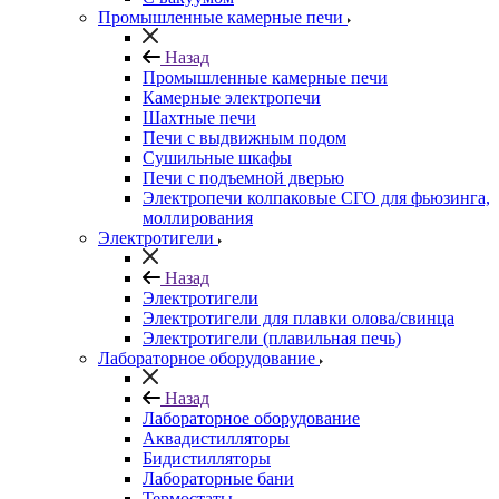
Промышленные камерные печи
Назад
Промышленные камерные печи
Камерные электропечи
Шахтные печи
Печи с выдвижным подом
Сушильные шкафы
Печи с подъемной дверью
Электропечи колпаковые СГО для фьюзинга,
моллирования
Электротигели
Назад
Электротигели
Электротигели для плавки олова/свинца
Электротигели (плавильная печь)
Лабораторное оборудование
Назад
Лабораторное оборудование
Аквадистилляторы
Бидистилляторы
Лабораторные бани
Термостаты