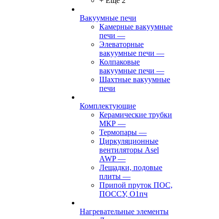
+ Ещё 2
Вакуумные печи
Камерные вакуумные
печи
—
Элеваторные
вакуумные печи
—
Колпаковые
вакуумные печи
—
Шахтные вакуумные
печи
Комплектующие
Керамические трубки
МКР
—
Термопары
—
Циркуляционные
вентиляторы Asel
AWP
—
Лещадки, подовые
плиты
—
Припой пруток ПОС,
ПОССУ, О1пч
Нагревательные элементы