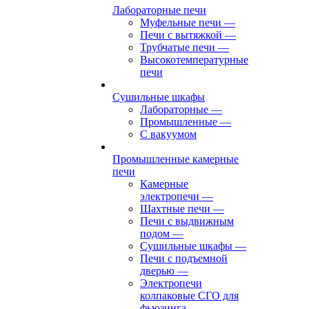
Лабораторные печи
Муфельные печи
—
Печи с вытяжкой
—
Трубчатые печи
—
Высокотемпературные
печи
Сушильные шкафы
Лабораторные
—
Промышленные
—
С вакуумом
Промышленные камерные
печи
Камерные
электропечи
—
Шахтные печи
—
Печи с выдвижным
подом
—
Сушильные шкафы
—
Печи с подъемной
дверью
—
Электропечи
колпаковые СГО для
фьюзинга,