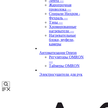
Лента
—
Жаропрочная
проволока
—
Спирали Нихром -
Фехраль
—
Тэны
—
Хромированные
нагреватели
—
Нагревательные
блоки, муфели,
камеры
Автоматизация Omron
Регуляторы OMRON
—
Таймеры OMRON
Электросушители для рук