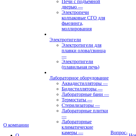
Печи с подъемной
дверью
—
Электропечи
колпаковые СГО для
фьюзинга,
моллирования
Электротигели
Электротигели для
плавки олова/свинца
—
Электротигели
(плавильная печь)
Лабораторное оборудование
Аквадистилляторы
—
Бидистилляторы
—
Лабораторные бани
—
Термостаты
—
Стерилизаторы
—
Лабораторные плитки
—
Лабораторные
О компании
климатические
камеры
—
Вопрос-
О
Но