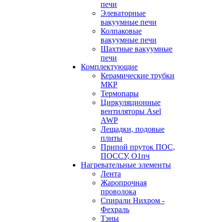
печи
Элеваторные
вакуумные печи
Колпаковые
вакуумные печи
Шахтные вакуумные
печи
Комплектующие
Керамические трубки
МКР
Термопары
Циркуляционные
вентиляторы Asel
AWP
Лещадки, подовые
плиты
Припой пруток ПОС,
ПОССУ, О1пч
Нагревательные элементы
Лента
Жаропрочная
проволока
Спирали Нихром -
Фехраль
Тэны